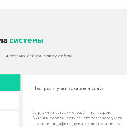
Настроим учет товаров и услуг
Загрузим и настроим справочник товаров.
Выясним особенности вашего товарного учета,
настроим модификации и дополнительные поля,
нужные именно вам.
Настроим цены, ценники, штрих-коды, правила
работы со скидками. Научим быстро делать
переоценку и обновлять справочник.
Больше 100 готовых интеграций: CMS,
маркетплейсы, аналитика, банки, службы
доставки.