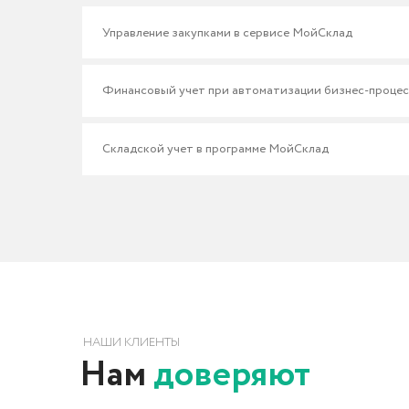
НАШИ КЛИЕНТЫ
Нам
доверяют
Клиенты iCORP — компания по разработке,
внедрению CRM-систем и автоматизации.
Застройщики и недвижимость
Образование и консалтинг
Автосалоны и спецтехника
Промышленность и производство