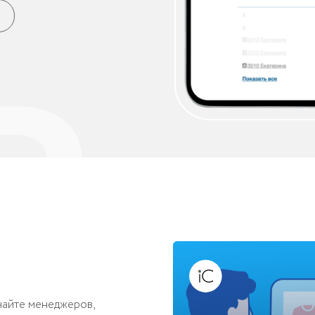
енеджеров,
 комплектацию
ируйте движение
 потребности в