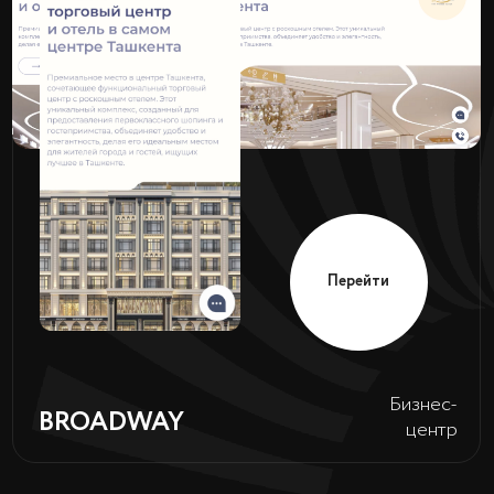
GREENPARK
Застройщик
Перейти
Торговый
Jomiy Mall