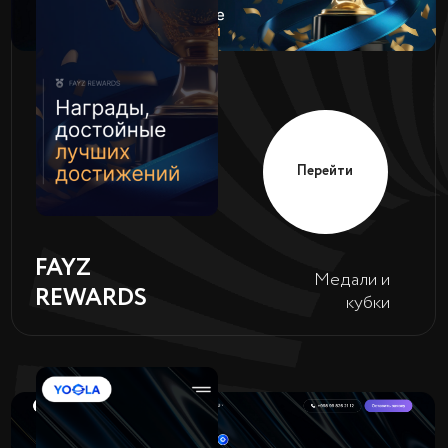
Аренда
TEZ ENERGY
повербанков
Перейти
Системный
FEHU GROUP
интегратор