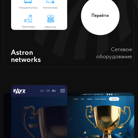
Корейский
HKU
университет
Перейти