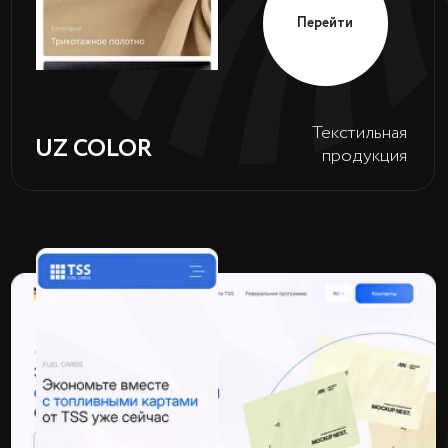
Перейти
Хим-
MERIT CH.
сырье