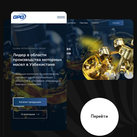
Перейти
Пластический
INOYATOV
хирург