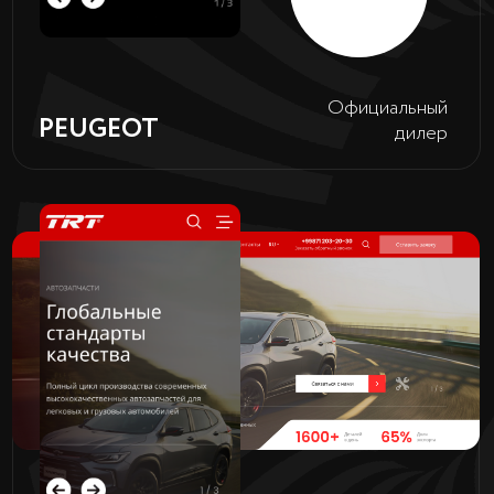
Медали и
REWARDS
кубки
Перейти
YOOLA
Рекламное
AGENCY
агентство