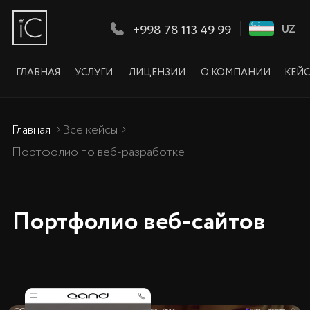
+998 78 113 49 99
UZ
UZ
ГЛАВНАЯ
УСЛУГИ
ЛИЦЕНЗИИ
О КОМПАНИИ
КЕЙСЫ
КЛИЕНТЫ
КОНТА
Главная
Все кейсы
Портфолио по веб-разработке
Кейсы внедрений 
Портфолио веб-сайтов
Профе
по вне