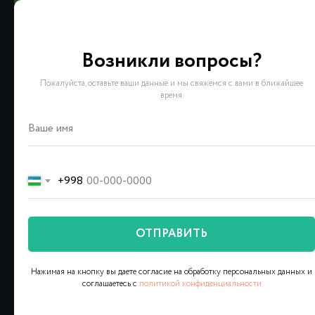
FAQs
ОТВЕТЫ
на часто
Возникли вопросы?
задаваемые вопросы
Пожалуйста, оставьте ваши данные и мы свяжемся с вами в ближайшее
время.
Мы оказываем услуги по комплексной
автоматизации бизнеса в Ташкенте и
других городах Узбекистана.
+998
ОТПРАВИТЬ
Нажимая на кнопку вы даете согласие на обработку персональных данных и
соглашаетесь c
политикой конфиденциальности