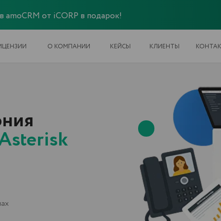
 в amoCRM от iCORP в подарок!
И
О КОМПАНИИ
КЕЙСЫ
КЛИЕНТЫ
КОНТАКТЫ
я
erisk