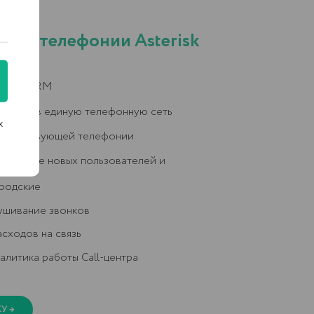
ков
зь
 Call-центра
х