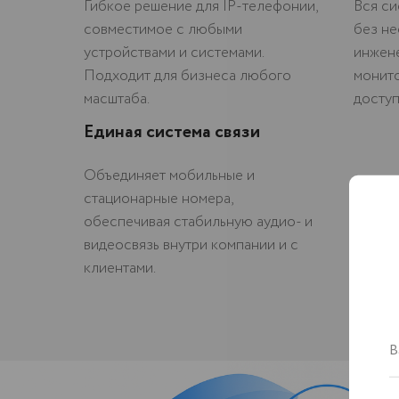
Гибкое решение для IP-телефонии,
Вся си
совместимое с любыми
без не
устройствами и системами.
инжене
Подходит для бизнеса любого
монит
масштаба.
доступ
Единая система связи
Объединяет мобильные и
стационарные номера,
обеспечивая стабильную аудио- и
видеосвязь внутри компании и с
клиентами.