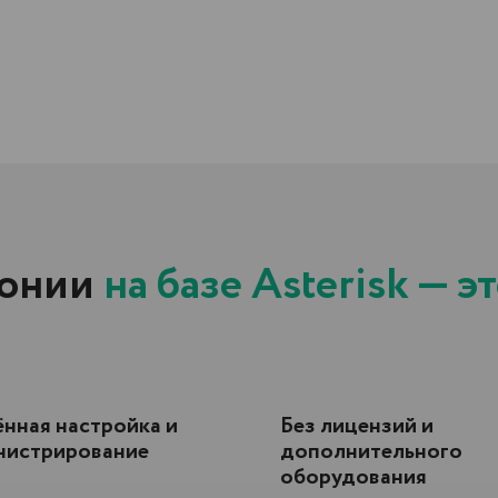
ии
на базе Asterisk — это:
нная настройка и
Без лицензий и
нистрирование
дополнительного
оборудования