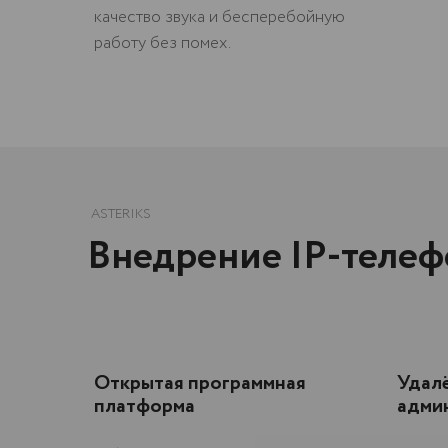
качество звука и бесперебойную
работу без помех.
ASTERIKS
Внедрение IP-телефон
Открытая программная
Удалё
платформа
адми