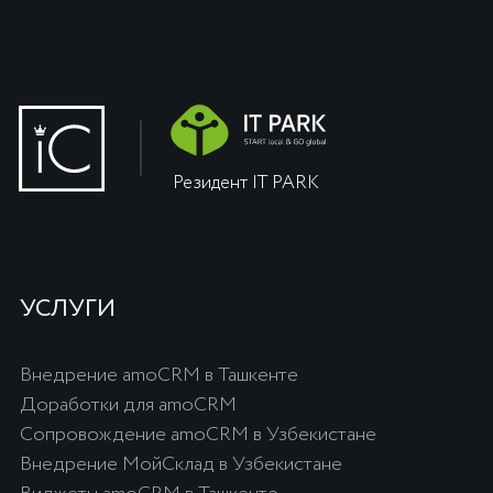
ул. Чуст, 1
+998 (78) 113-49-99
info@icorp.uz
Написать в телеграм
www.icorp.uz
©
iCORP 2024. Все права защищены.
Автоматизация бизнеса | Узбекистан