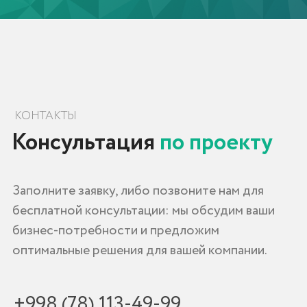
УСЛУГИ
Внедрение amoCRM в Ташкенте
Доработки для amoCRM
Сопровождение amoCRM в Узбекистане
Внедрение МойСклад в Узбекистане
Виджеты amoCRM в Ташкенте
Внедрение TaskFlow
Внедрение Битрикс24 в Узбекистане
Внедрение Odoo ERP
Внедрение SIPUNI
Внедрение Asterisk
Внедрение Roistat
Разработка сайтов
Внедрение Platrum
Внедрение Flatris
Внедрение OnlinePBX
Построение отдела продаж
Разработка Telegram ботов
и Mini App
Внедрение ИИ
Реклама Google Ads
Продвижение SEO