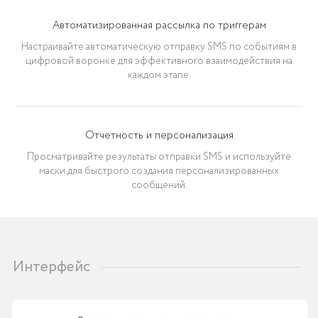
Персонализированные
SMS с масками
Автоматизированная рассылка по триггерам
Настраивайте автоматическую отправку SMS по событиям в
цифровой воронке для эффективного взаимодействия на
Оптимизируйте взаимодействие с
каждом этапе.
клиентами с помощью
персонализированных SMS-сообщений в
amoCRM. Наша функция масок позволяет
вставлять динамические данные, такие
Отчетность и персонализация
как имена контактов, номера телефонов,
ответственные лица и другие поля прямо
Просматривайте результаты отправки SMS и используйте
в текст сообщений.
маски для быстрого создания персонализированных
сообщений.
Это делает ваше общение с клиентами
более индивидуальным и эффективным,
повышая шансы на успешное
взаимодействие и закрытие сделок.
Инструкция →