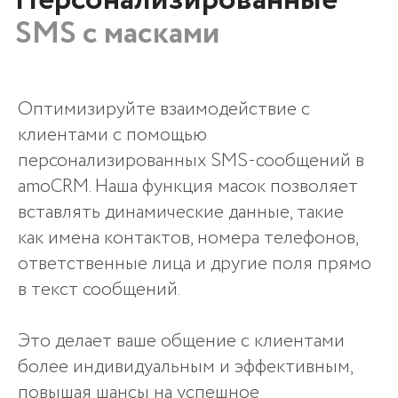
оптимальные решения для вашей компании.
+998 (78) 113-49-99
info@icorp.uz
Адрес
Узбекистан, г. Ташкент, ул. Чуст, 1
Форма обратной связи
+998