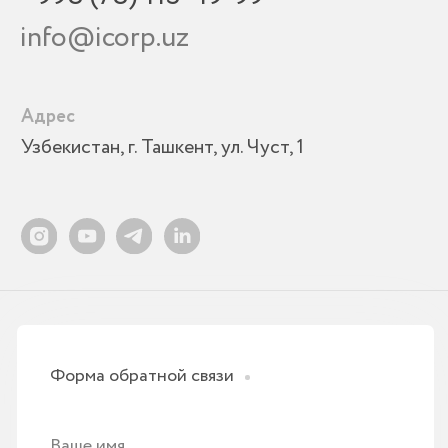
ЛИЦЕНЗИИ
Лицензии OnlinePBX
Лицензии Битрикс24
Лицензии Odoo ERP
Лицензии Roistat
Лицензии amoCRM
Тарифы МойСклад
Лицензии SIPUNI
Интеграция Itgrix