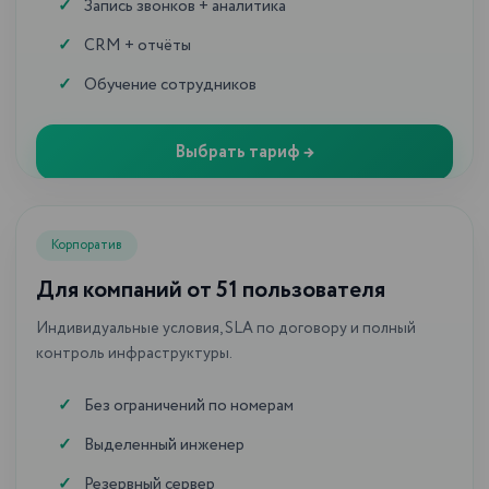
Запись звонков + аналитика
CRM + отчёты
Обучение сотрудников
Выбрать тариф →
Корпоратив
Больше интересных видео
Для компаний от 51 пользователя
на нашем Ютуб-канале
Индивидуальные условия, SLA по договору и полный
контроль инфраструктуры.
ПЕРЕЙТИ НА КАНАЛ
Без ограничений по номерам
Выделенный инженер
Резервный сервер