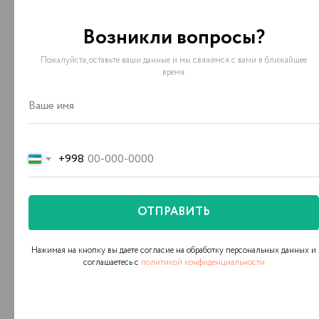
Возникли вопросы?
Заполните заявку, либо позвоните нам для
бесплатной консультации: мы обсудим ваши
Пожалуйста, оставьте ваши данные и мы свяжемся с вами в ближайшее
бизнес-потребности и предложим
время.
оптимальные решения для вашей компании.
+998 (78) 113-49-99
info@icorp.uz
+998
Адрес
Узбекистан, г. Ташкент, ул. Чуст, 1
ОТПРАВИТЬ
Нажимая на кнопку вы даете согласие на обработку персональных данных и
соглашаетесь c
политикой конфиденциальности
Форма обратной связи