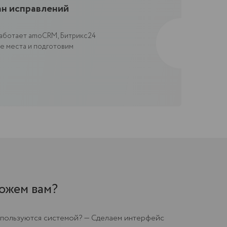
?
стемой? — Сделаем интерфейс
недрим автоматизацию.
м вернуться и получше.
уализируем.