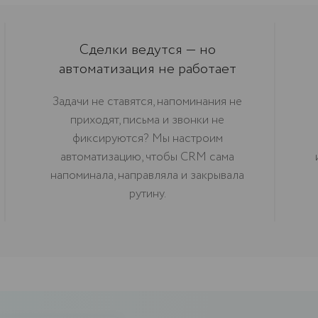
Сделки ведутся — но
автоматизация не работает
Задачи не ставятся, напоминания не
приходят, письма и звонки не
фиксируются? Мы настроим
автоматизацию, чтобы CRM сама
напоминала, направляла и закрывала
рутину.
Получите аудит и план исправле
бесплатно
Мы изучим, как у вас сейчас работает amoCR
или МойСклад, найдём слабые места и подг
конкретный план улучшений.