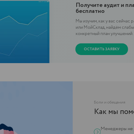
ОСТАВИТЬ ЗАЯВКУ
Боли и обещания
Как мы поможем вам
Менеджеры не пользуются си
простым.
CRM не даёт результата? — В
Ушли к конкуренту? — Поможе
Непонятный отчёт? — Всё виз
ОСТАВИТЬ ЗАЯВКУ