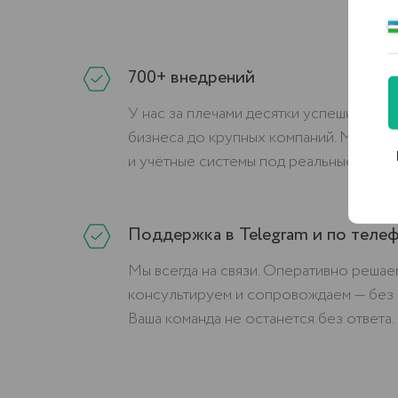
700+ внедрений
У нас за плечами десятки успешных пр
бизнеса до крупных компаний. Мы знае
и учётные системы под реальные задач
Поддержка в Telegram и по теле
Мы всегда на связи. Оперативно решае
консультируем и сопровождаем — без 
Ваша команда не останется без ответа.