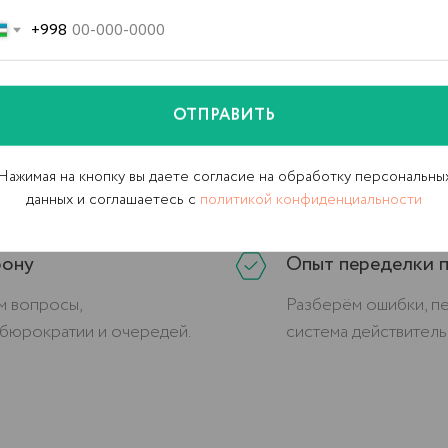
+998
Работаем по всем
ОТПРАВИТЬ
оектов — от малого
Независимо от город
м, как адаптировать CRM
Нукус — мы проводи
Нажимая на кнопку вы даете согласие на обработку персональны
и бизнеса.
полным сопровожде
данных и соглашаетесь c
политикой конфиденциальности
фону
Опыт переделки п
м вопросы,
Разберём ошибки, п
бюрократии и очередей.
система действитель