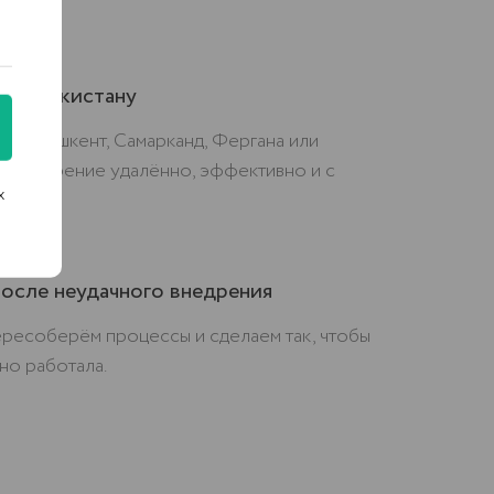
у Узбекистану
а — Ташкент, Самарканд, Фергана или
м внедрение удалённо, эффективно и с
х
нием.
осле неудачного внедрения
ересоберём процессы и сделаем так, чтобы
но работала.