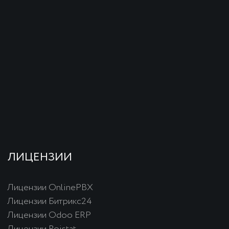
+998 (78) 113-49-99
info@icorp.uz
Написать в телеграм
www.icorp.uz
©
iCORP 2024. Все права защищены.
Автоматизация бизнеса | Узбекистан