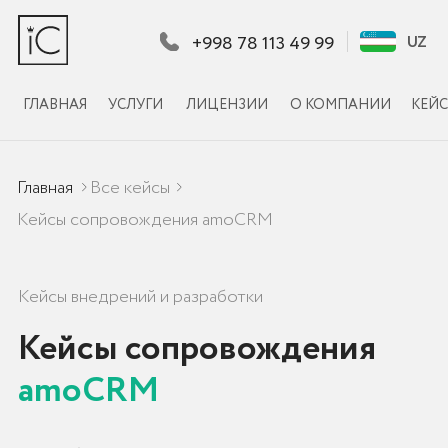
+998 78 113 49 99
UZ
UZ
ГЛАВНАЯ
УСЛУГИ
ЛИЦЕНЗИИ
О КОМПАНИИ
КЕЙСЫ
КЛИЕНТЫ
КОНТА
Главная
Все кейсы
Кейсы сопровождения amoCRM
Кейсы внедрений и разработки
Кейсы сопровождения
amoCRM
Профессиональные услуги
по внедрению и разработке