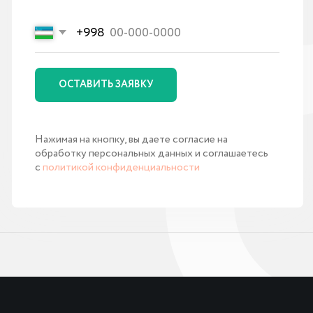
Внедрение amoCRM в Ташкенте
Доработки для amoCRM
Сопровождение amoCRM в Узбекистане
Внедрение МойСклад в Узбекистане
Виджеты amoCRM в Ташкенте
Внедрение TaskFlow
Внедрение Битрикс24 в Узбекистане
Внедрение Odoo ERP
Внедрение SIPUNI
Внедрение Asterisk
Внедрение Roistat
Разработка сайтов
Внедрение Platrum
Внедрение Flatris
Внедрение OnlinePBX
Построение отдела продаж
Разработка Telegram ботов
и Mini App
Внедрение ИИ
Реклама Google Ads
Продвижение SEO