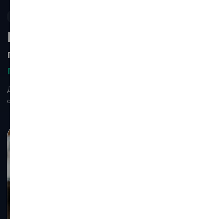
Безопасность данных
Почему Коробочная версия —
правильный выбор
для
государственных предприятий
Данные хранятся внутри организации, а доступы и действия
сотрудников контролируются.