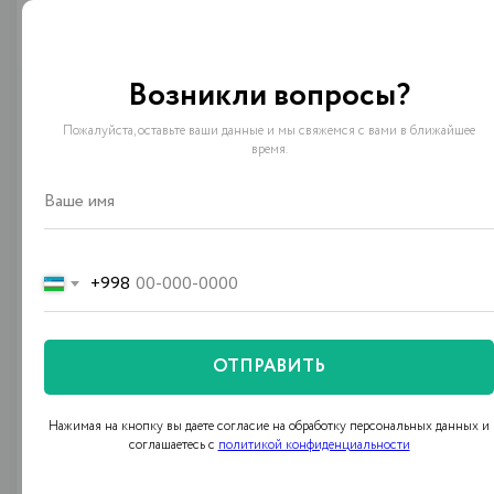
Возникли вопросы?
Запись всех звонков
Пожалуйста, оставьте ваши данные и мы свяжемся с вами в ближайшее
время.
Архив записей хранится на сервере организации.
+998
Интеграция с Битрикс24
Автоматическое создание обращения при
ОТПРАВИТЬ
входящем звонке.
Нажимая на кнопку вы даете согласие на обработку персональных данных и
соглашаетесь c
политикой конфиденциальности