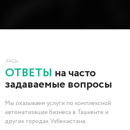
ЛИЦЕНЗИИ
Лицензии OnlinePBX
Лицензии Битрикс24
Лицензии Odoo ERP
Лицензии Roistat
Лицензии amoCRM
Тарифы МойСклад
Лицензии SIPUNI
Интеграция Itgrix
МАТЕРИАЛЫ
Политика конфиденциальности
Кейсы внедрений и разработки
Партнерская программа
Наши клиенты
Сертификаты
О компании