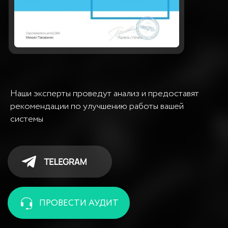
Внедрение Roistat
Разработка сайтов
Внедрение Platrum
Внедрение Flatris
Внедрение OnlinePBX
Построение отдела продаж
Разработка Telegram ботов
и Mini App
Внедрение ИИ
Реклама Google Ads
Продвижение SEO