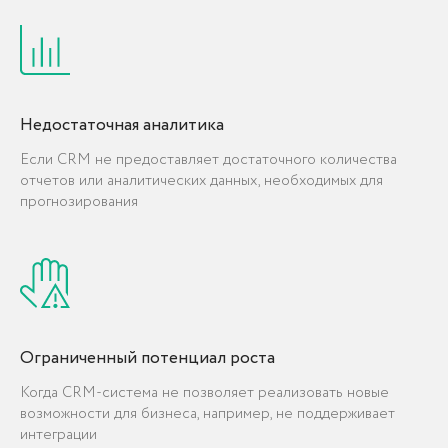
КОНТАКТЫ
Консультация
по проекту
Недостаточная аналитика
Если CRM не предоставляет достаточного количества
Заполните заявку, либо позвоните нам для
отчетов или аналитических данных, необходимых для
бесплатной консультации: мы обсудим ваши
прогнозирования
бизнес-потребности и предложим
оптимальные решения для вашей компании.
+998 (78) 113-49-99
info@icorp.uz
Ограниченный потенциал роста
Адрес
Узбекистан, г. Ташкент, ул. Чуст, 1
Когда CRM-система не позволяет реализовать новые
возможности для бизнеса, например, не поддерживает
интеграции