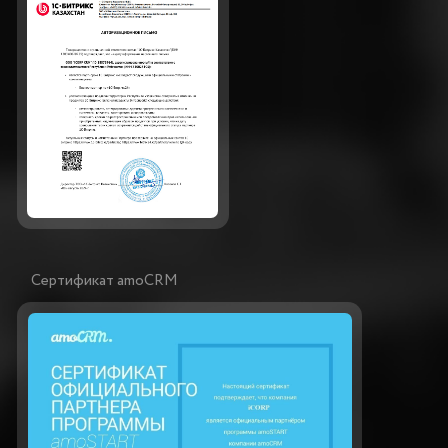
Резидент IT PARK
УСЛУГИ
Внедрение amoCRM в Ташкенте
Доработки для amoCRM
Сопровождение amoCRM в Узбекистане
Внедрение МойСклад в Узбекистане
Виджеты amoCRM в Ташкенте
Внедрение TaskFlow
Внедрение Битрикс24 в Узбекистане
Внедрение Odoo ERP
Внедрение SIPUNI
Внедрение Asterisk