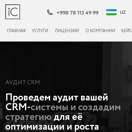
+998 78 113 49 99
UZ
UZ
ГЛАВНАЯ
УСЛУГИ
ЛИЦЕНЗИИ
О КОМПАНИИ
КЕЙСЫ
КЛИЕНТЫ
КОНТА
АУДИТ CRM
Проведем аудит вашей
CRM-
системы и создадим
стратегию
для её
оптимизации и роста
Выявим слабые места в вашей CRM и разработаем
пошаговый план по их устранению и повышению
продуктивности системы