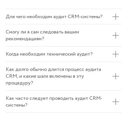
Инструкции
Блог
Для чего необходим аудит CRM-системы?
Смогу ли я сам следовать вашим
рекомендациям?
КОНТАКТЫ
Когда необходим технический аудит?
Узбекистан, г. Ташкент,
ул. Чуст, 1
+998 (78) 113-49-99
Как долго обычно длится процесс аудита
info@icorp.uz
CRM, и какие шаги включены в эту
Написать в телеграм
процедуру?
Как часто следует проводить аудит CRM-
системы?
www.icorp.uz