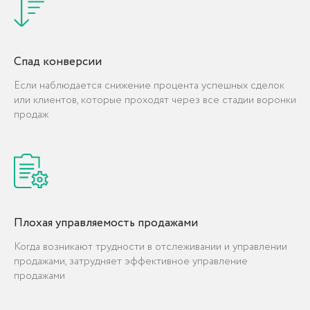
Наши эксперты проведут анализ и предоставят
рекомендации по улучшению работы вашей
Спад конверсии
системы
Если наблюдается снижение процента успешных сделок
или клиентов, которые проходят через все стадии воронки
продаж
ПРОВЕСТИ АУДИТ
Плохая управляемость продажами
Когда возникают трудности в отслеживании и управлении
продажами, затрудняет эффективное управление
продажами
FAQs
ОТВЕТЫ
на часто