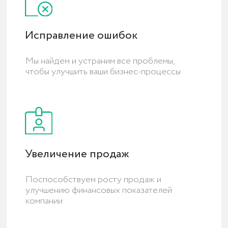
на отсутствие дублиро
Подключить виджет за
Проблемы, с которыми
ручного ввода для
сталкиваются наши
исключения дублей
специалисты
Проверить все каналы 
Предложим решения
на отсутствие дублиро
ЭТАПНОСТЬ
Проведение
пошагового
аудита
Подробный и структурированный процесс
аудита, включающий пошаговый анализ и
оценку всех ключевых аспектов работы