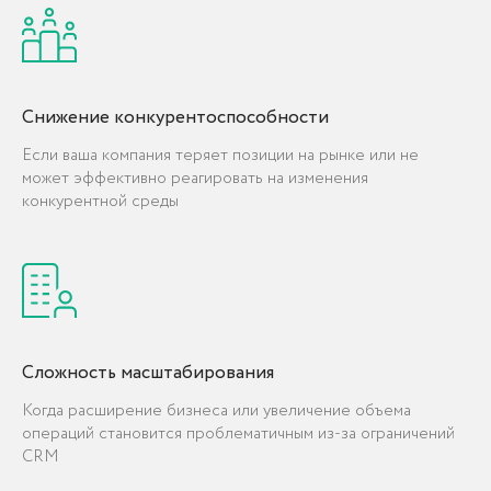
задаваемые вопросы
Мы оказываем услуги по комплексной
автоматизации бизнеса в Ташкенте и
Снижение конкурентоспособности
других городах Узбекистана.
Если ваша компания теряет позиции на рынке или не
может эффективно реагировать на изменения
конкурентной среды
Сложность масштабирования
Когда расширение бизнеса или увеличение объема
операций становится проблематичным из-за ограничений
CRM