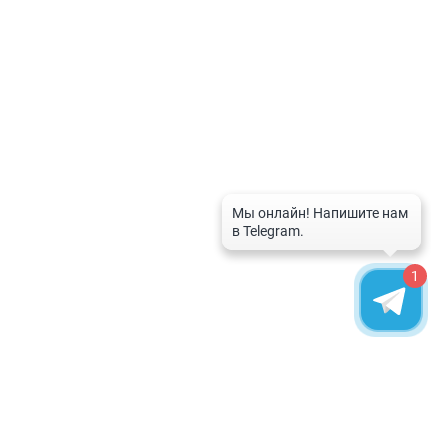
Лицензии Roistat
Лицензии amoCRM
Тарифы МойСклад
Лицензии SIPUNI
Интеграция Itgrix
МАТЕРИАЛЫ
Политика конфиденциальности
Кейсы внедрений и разработки
1
Партнерская программа
Наши клиенты
Сертификаты
О компании
Инструкции
Блог