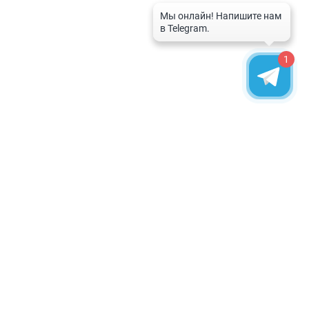
1
КОНТАКТЫ
Узбекистан, г. Ташкент,
ул. Чуст, 1
+998 (78) 113-49-99
info@icorp.uz
Написать в телеграм
Запишитесь на бесплатную
консультацию
www.icorp.uz
©
iCORP 2024. Все права защищены.
Автоматизация бизнеса | Узбекистан