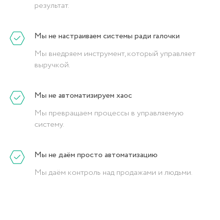
info@icorp.uz
результат.
Адрес
Мы не настраиваем системы ради галочки
Узбекистан, г. Ташкент, ул. Чуст, 1
Мы внедряем инструмент, который управляет
выручкой.
Мы не автоматизируем хаос
Мы превращаем процессы в управляемую
Форма обратной связи
систему.
Мы не даём просто автоматизацию
Мы даём контроль над продажами и людьми.
+998
ОСТАВИТЬ ЗАЯВКУ