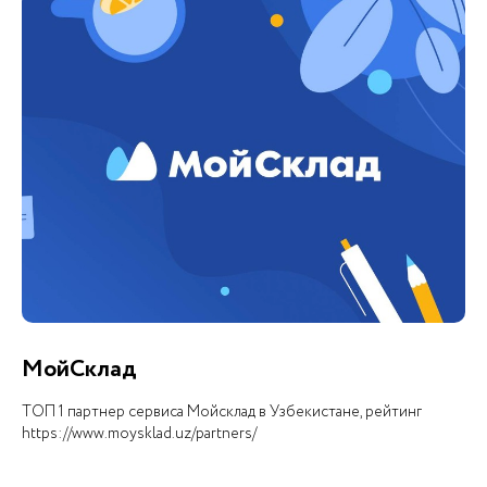
Чем занимается
iCORP
МойСклад
ТОП 1 партнер сервиса Мойсклад в Узбекистане, рейтинг
https://www.moysklad.uz/partners/