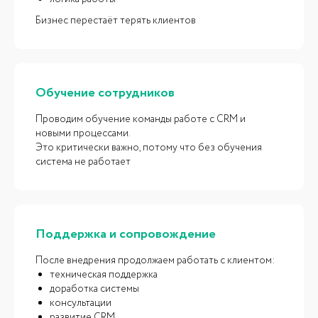
Бизнес перестаёт терять клиентов
Обучение сотрудников
FAQs
Проводим обучение команды работе с CRM и
ОТВЕТЫ
на часто
новыми процессами.
задаваемые вопросы
Это критически важно, потому что без обучения
система не работает
iCORP — компания по внедрению CRM и
автоматизации продаж в Узбекистане.
Поддержка и сопровождение
После внедрения продолжаем работать с клиентом:
техническая поддержка
доработка системы
консультации
развитие CRM