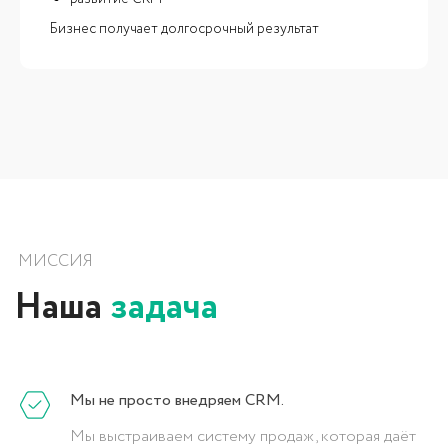
Бизнес получает долгосрочный результат
КОНТАКТЫ
Консультация
по проекту
Заполните заявку, либо позвоните нам для
бесплатной консультации: мы обсудим ваши
бизнес-потребности и предложим
оптимальные решения для вашей компании.
Мы не просто внедряем CRM.
+998 (78) 113-49-99
Мы выстраиваем систему продаж, которая даёт