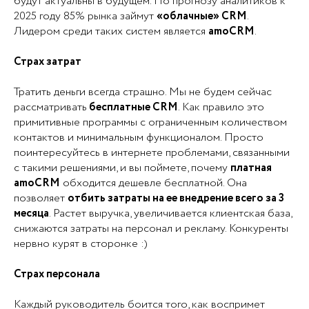
будут актуальны в будущем. По прогнозу аналитиков к
2025 году 85% рынка займут
«облачные» CRM
.
Лидером среди таких систем является
amoCRM
.
Страх затрат
Тратить деньги всегда страшно. Мы не будем сейчас
рассматривать
бесплатные CRM
. Как правило это
примитивные программы с ограниченным количеством
контактов и минимальным функционалом. Просто
поинтересуйтесь в интернете проблемами, связанными
с такими решениями, и вы поймете, почему
платная
amoCRM
обходится дешевле бесплатной. Она
позволяет
отбить затраты на ее внедрение всего за 3
месяца
. Растет выручка, увеличивается клиентская база,
снижаются затраты на персонал и рекламу. Конкуренты
нервно курят в сторонке :)
Страх персонала
Каждый руководитель боится того, как воспримет