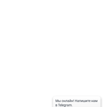
КОНТАКТЫ
Узбекистан, г. Ташкент,
ул. Чуст, 1
+998 (78) 113-49-99
info@icorp.uz
Написать в телеграм
www.icorp.uz
©
iCORP 2024. Все права защищены.
Автоматизация бизнеса | Узбекистан