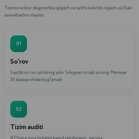
Tizimni tezkor diagnostika qilgach va tarifni kelishib olgach, qo‘llab-
quvvatlashni ulaymiz.
01
FAQs
Tez-tez beriladigan
So‘rov
savollarga JAVOBLAR
Saytda so‘rov qoldiring yoki Telegram orqali yozing. Menejer
30 daqiqa ichida bog‘lanadi.
Biz Toshkent va O‘zbekistonning boshqa
shaharlarida biznesni kompleks
avtomatlashtirish xizmatlarini ko‘rsatamiz.
02
Tizim auditi
ATSning joriy holatini bepul tekshiramiz: versiya,