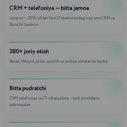
Videoblog
iCORP
CRM + telefoniya — bitta jamoa
icorp.uz — 2016-yildan beri O‘zbekistondagi top amoCRM va
Bitrix24 hamkori.
Biznes, uni avtomatlashtirish, savdo
bo‘limlarini yaratish haqida ma’lumot
beramiz. Shuningdek, mijozlarimizning
xizmatlarni amalga oshirish ko‘rsatkichlari
380+ joriy etish
haqidagi fikrlari bilan bo‘lishamiz.
Retail, tibbiyot, ta’lim, qurilish va moliya sohalarida tajriba.
Bitta pudratchi
CRM, telefoniya va IT-infratuzilma — turli ijrochilarni
qidirmasdan.