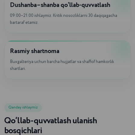
Dushanba–shanba qo‘llab-quvvatlash
09:00–21:00 ishlaymiz. Kritik nosozliklarni 30 daqiqagacha
bartaraf etamiz.
Rasmiy shartnoma
Buxgalteriya uchun barcha hujjatlar va shaffof hamkorlik
shartlari.
Youtube kanalimizda yanaxam
Qanday ishlaymiz
qiziqarli va foydali videolar mavjud
Qo‘llab-quvvatlash ulanish
bosqichlari
KANALGA O‘TISH UCHUN