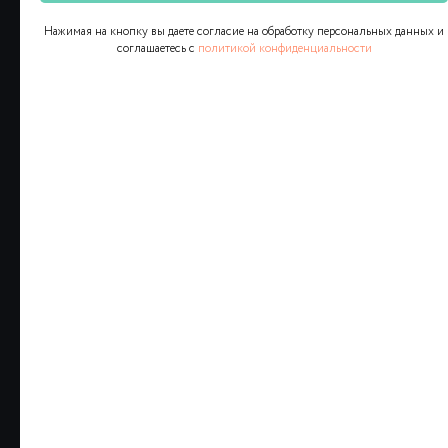
Нажимая на кнопку вы даете согласие на обработку персональных данных и
соглашаетесь c
политикой конфиденциальности
ALOQA UCHUN
Loyixa bo‘yicha
maslaxat
Bepul maslaxat uchun ariza qoldiring yoki bizga
qo‘ng‘iroq qiling. Biz talablaringizni o‘rganib
chiqamiz va kompaniyangiz uchun optimal
yechim taklif qilamiz.
+998 (78) 113-49-99
info@icorp.uz
Manzil
Toshkent shahri, Chust ko'chasi, 1-uy