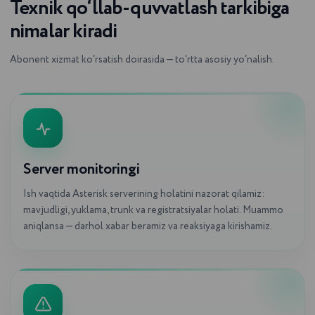
Texnik qo‘llab-quvvatlash tarkibiga
nimalar kiradi
Abonent xizmat ko‘rsatish doirasida — to‘rtta asosiy yo‘nalish.
Server monitoringi
Ish vaqtida Asterisk serverining holatini nazorat qilamiz:
mavjudligi, yuklama, trunk va registratsiyalar holati. Muammo
aniqlansa — darhol xabar beramiz va reaksiyaga kirishamiz.