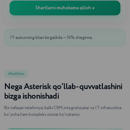
Shartlarni muhokama qilish →
IT-autsorsing bilan birgalikda — 10% chegirma.
Afzalliklar
Nega Asterisk qo‘llab-quvvatlashini
bizga ishonishadi
Biz nafaqat telefoniya, balki CRM, integratsiyalar va IT-infratuzilma
bo‘yicha ham kompleks xizmat ko‘rsatamiz.
YOUTUBE-KANALI