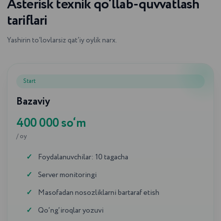
Asterisk texnik qo‘llab-quvvatlash
tariflari
Yashirin to‘lovlarsiz qat’iy oylik narx.
Start
Bazaviy
400 000 so‘m
/ oy
Foydalanuvchilar: 10 tagacha
Server monitoringi
Masofadan nosozliklarni bartaraf etish
Qo‘ng‘iroqlar yozuvi