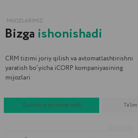
iCORP HAQIDA NIMALAR DEYISHADI
Mijozlar
fikri