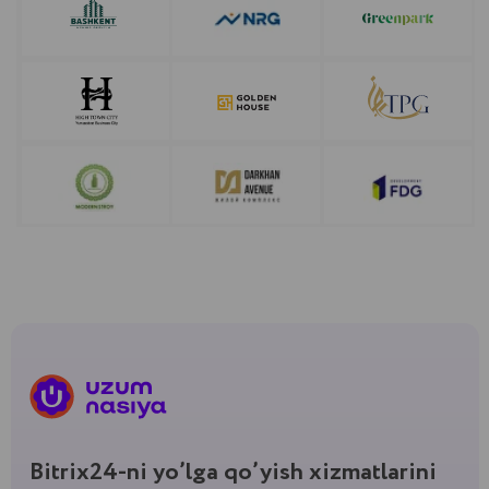
YECHIM TANLASH
Bulutli yechimmi
yoki quti?
Bitriks24 dan onlayn servis sifatida
foydalanish mumkin ( bulutli servis, SaaS)