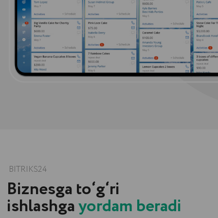
Biznesga to‘g‘ri
ishlashga
yordam beradi
Bitriks24 — bu biznes boshqaruvi va kompaniya
faoliyati uchun zarur bo‘lgan vositalarni o‘zida
mujassam qilgan onlayn xizmat.
Biznes jarayonlarini, loyixa va savdoni yagona
makonga o‘tkazing va avtomatlashtiring.