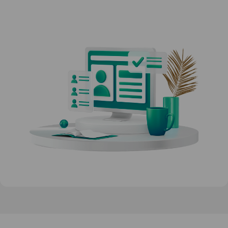
qilish haqida video-sharx