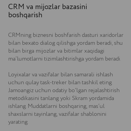
xarid qiling va
UZUM NASIYA
yordamida istalgan tariflarni bo‘lib
to‘lang
Bizga ariza qoldiring va Uzum Nasiya xizmatidan
foydalangan holda bo‘lib to‘lashning barcha
imkoniyatlari haqida batafsil ma’lumot oling.
BATAFSIL MA'LUMOT OLISH
Avtomatlashtirilgan tizimlarni joriy