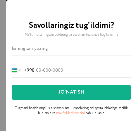
7 videos
Savollaringiz tug‘ildimi?
ISHLAR TARTIBI
Joriy qilish
Ma’lumotlaringizni qoldiring va siz bilan tez orada bog‘lanamiz
1
Lada O'zbekiston
bosqichlari
2
PDP-it academy
Biznesingiz uchun Bitriks24 bosqichma-
3
Darkhan Avenue
bosqich joriy qilamiz, qo‘llab-
+998
quvvatlaymiz va xamroxlik qilamiz
4
Orient Motors
5
Bobur Residence
JO'NATISH
6
Viva Maria
Tugmani bosish orqali siz shaxsiy ma’lumotlaringizni qayta ishlashga rozilik
bildirasiz va
maxfiylik siyosatini
qabul qilasiz.
7
Alpha Education