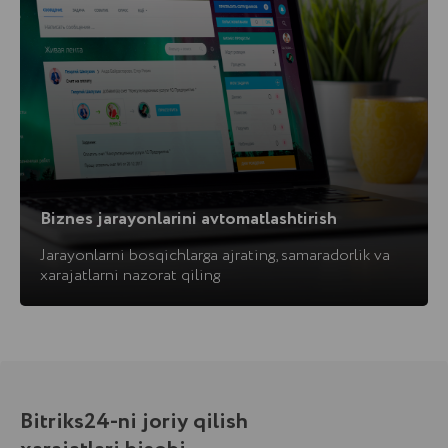
CRM va mijozlar bazasini
boshqarish
CRMning biznesni boshfarish dasturi xaridorlar
bilan bexato dialog qilishga yordam beradi, shu
bilan birga mijozlar va bitimlar xaqidagi
ma’lumotlarni tizimlashtirishga yordam beradi.
Biznes jarayonlarini avtomatlashtirish
Loyixalar va vazifalar bilan samarali ishlash
Jarayonlarni bosqichlarga ajrating, samaradorlik va
uchun qulay task-treker bilan tashkil eting.
xarajatlarni nazorat qiling
Jamoangiz uchun odatiy bo‘lgan rejalashtirish
metodikasini tanlang yoki Skram yordamida
ishlang. Muddatlarni boshqaring, mas’ul
shaxslarni tayinlang, vazifalar shablonini
yarating.