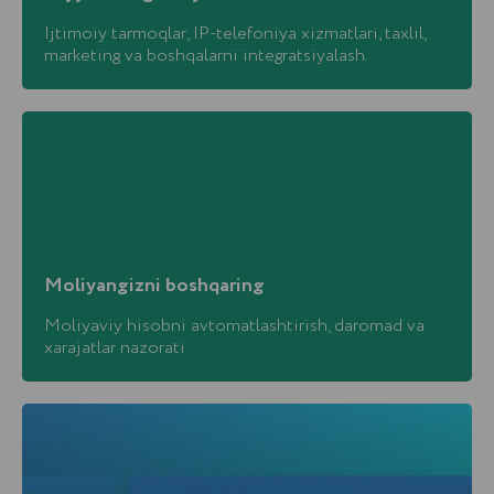
Ijtimoiy tarmoqlar, IP-telefoniya xizmatlari, taxlil,
marketing va boshqalarni integratsiyalash.
Moliyangizni boshqaring
Moliyaviy hisobni avtomatlashtirish, daromad va
Bitriks24-ni joriy qilish
xarajatlar nazorati
xarajatlari hisobi
Kalkulyatorimiz yordamida amoCRM tizimini o‘z
biznesingizga tatbiq qilish narxini xisoblab ko‘ring
NARXNI HISOBLASH