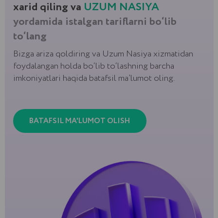
Bulut talqini
Katta bo‘lmagan kompaniyalarga tez
boshlashlari uchun mos keladi
Brauzer yordamida ishga tushiriladi. 1С-
Bitriks serverida ishlaydi
Dunyoning istalgan nuqtasidan turib
portal va xujjatlarga kirishni ta’minlaydi
Aloxida serverlar uchun pul sarflamaslik
va CRM uchun katta budjetni sarmoya
qilmaslik imkonini beradi
Doimiy ravishda yangilanadi. Bir necha
tugmalarni bosish orqali yangilangan
versiyani o‘rnating