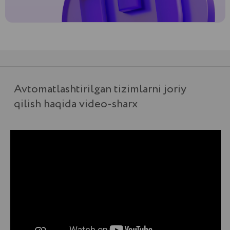
Quti talqini
Murakkab integratsiya va chuqur
modifikatsiya qilish imkoniyatiga ega
korporativ modul talab qiluvchi kichik va
o‘rta kompaniyalar uchun mos keladi.
Maxalliy darajada ishlaydi. Kompvniya
serveriga o‘rnatiladi.
Ishlashi uchun internetga ulanish shart
emas.
Tizimni kompaniyaning xar qanday
extiyojlariga mos ravishda o‘zgartirish
imkonini beradi.
Tizimni turli serverlar bilan integratsiya
qilish imkonini beradi.