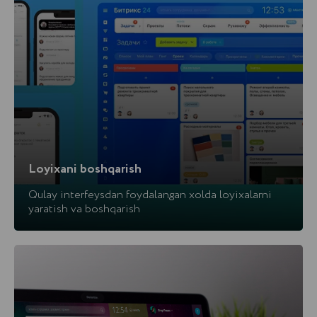
IMKONIYATLAR
Loyixani boshqarish
Bitriks24
funksionalligi
Qulay interfeysdan foydalangan xolda loyixalarni
yaratish va boshqarish
amoCRM savdo bo‘limlari
uchun eng yetakchi CRM