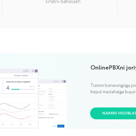
sifatni baholash
OnlinePBXni joriy etish qiyma
Tizimni biznesingizga joriy etish narxini h
bepul maslahatga buyurtma bering.
NARXNI HISOBLASH
ya imkoniyatlari
zga moslashtiramiz