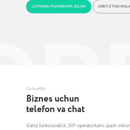
OnlinePBX
Biznes uchun
telefon va chat
Katta funksionallik, SIP-operatorlarni ulash imkoniyatla
bilan integratsiyalashgan savdo hajmini oshirish uchun IP
Biznes sohalari: marketing, internet-do‘konlar, qurilish k
rieltorlar, uskunalar yetkazib beruvchilar, xizmat ko‘rsatish
klinikalar, shuningdek, turli o‘quv platformalari.