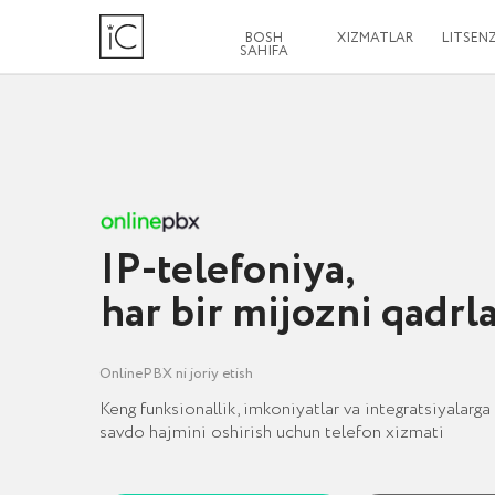
BOSH
XIZMATLAR
LITSENZIYALAR
SAHIFA
IP-telefoniya,
har bir mijozni qadrlayd
OnlinePBX ni joriy etish
Keng funksionallik, imkoniyatlar va integratsiyalarga ega bo‘
savdo hajmini oshirish uchun telefon xizmati
LOYIHANI MUHOKAMA QILISH
JORIY ETISH HOLATLARI