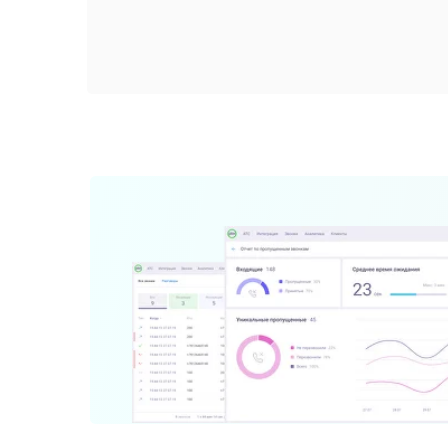
BIZNES UCHUN TELEFONIYA
OnlinePBX bulutli IP-telefoni
Telefon aloqasini joriy etamiz va biznes jarayoningi