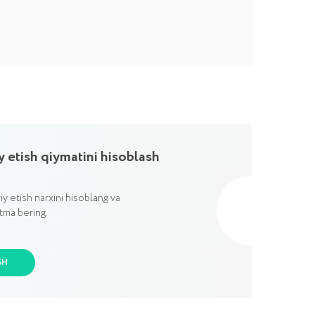
tini hisoblash
isoblang va