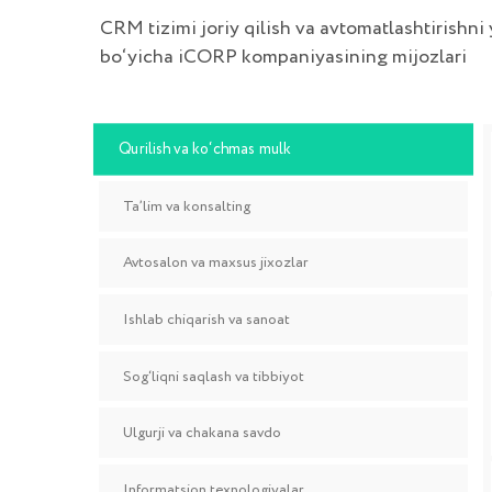
Sog‘liqni saqlash va tibbiyot
Ulgurji va chakana savdo
Informatsion texnologiyalar
Turizm
Mebel
Banklar va sug‘urta tashkilotlari
Barcha mijozlar →
UZUM NASIYA yordamida OnlinePBX joriy 