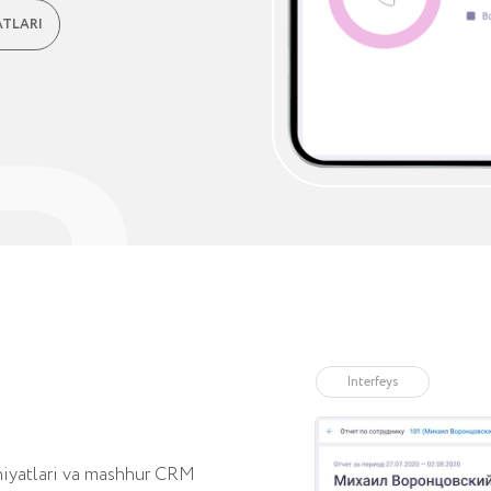
Interfeys
ri va mashhur CRM
-telefoniya.
ompaniyalari,
 markazlari, tibbiy