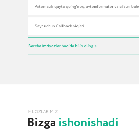
MIJOZLARIMIZ
Bizga
ishonishadi
CRM tizimi joriy qilish va avtomatlashtirishni yaratis
bo‘yicha iCORP kompaniyasining mijozlari
Qurilish va ko‘chmas mulk
Ta’lim va konsalting
Avtosalon va maxsus jixozlar
Ishlab chiqarish va sanoat