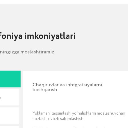
Chaqiruvlar va integratsiyalarni
boshqarish
Yuklamani taqsimlash, yo‘nalishlarni moslashuvchan
sozlash, ovozli salomlashish.
CRM bilan integratsiya: Bitimlar va aloqalarni avtomatik
yaratish, qo‘ng‘iroqlarni yuklash, qo‘ng‘iroqlarni mas’ullarga
taqsimlash.
Bu funksiyalar moslashuvchanlik va samaradorlikni
ta’minlaydi, bu esa mijozlar tajribasini yaxshilash va jamoa
unumdorligini oshirishga xizmat qiladi.