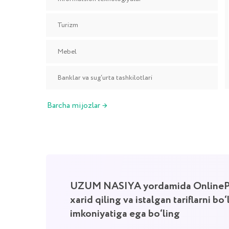
xarid qiling va istalgan tariflarni bo‘lib-bo‘
imkoniyatiga ega bo‘ling
Ariza qoldiring va Uzum xizmati yordamida bo‘lib-bo‘lib
to‘lashning barcha imkoniyatlari haqida batafsil bilib oling.
BATAFSIL
KALKULYATOR
30 kunlik abonent to‘lovi