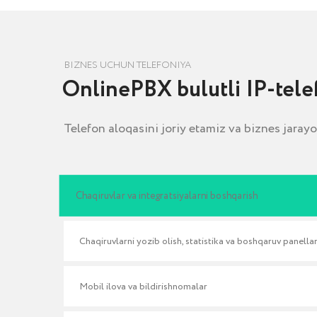
Chaqiruvlar va integratsiyalarni boshqarish
Chaqiruvlarni yozib olish, statistika va boshqaruv panellari
Mobil ilova va bildirishnomalar
Avtomatik qayta qo‘ng‘iroq, avtoinformator va sifatni baholash
Sayt uchun Callback vidjeti
Barcha imtiyozlar haqida bilib oling →