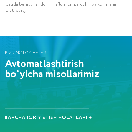
ostida bering, har doim ma’lum bir parol kimga ko‘rinishini
bilib oling.
KANALGA O‘TISH UCHUN
BIZNING JAMOA
iCORP professional
jamoasi
O‘zbekistonda
Biz o‘z ishimizni sevamiz va uni
mukammal darajada bajaramiz.