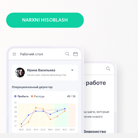
Qulay konstruktorda kompaniya tuzilmasini
tuzing, har bir lavozim uchun maqsadlar va
ko‘rsatkichlarni yozing hamda xodimlarni
joylashtiring.
Kompaniya tuzilmasini qurish, har bir lavozim
uchun maqsadlar va ko‘rsatkichlarni belgilash
uchun qulay konstruktordan foydalanish,
shuningdek, xodimlarni markazlashgan holda
joylashtirish jarayonlardagi tartibsizlikdan xalos
bo‘lish va boshqaruvni sezilarli darajada
yaxshilash imkonini beradi.
MIJOZLARIMIZ
Bizga
ishonishadi
CRM tizimi joriy qilish va avtomatlashtirishni
yaratish bo‘yicha iCORP kompaniyasining