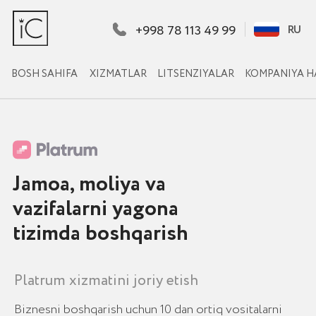
+998 78 113 49 99
RU
RU
BOSH SAHIFA
XIZMATLAR
LITSENZIYALAR
KOMPANIYA HAQIDA
KEYSLARIMIZ
Jamoa, moliya va
vazifalarni yagona
tizimda boshqarish
Platrum xizmatini joriy etish
Biznesni boshqarish uchun 10 dan ortiq vositalarni
o‘z ichiga olgan menejmentni avtomatlashtirish
xizmati
LOYIHANI MUHOKAMA QILISH