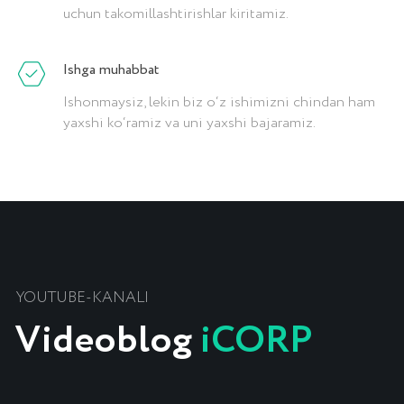
uchun takomillashtirishlar kiritamiz.
Ishga muhabbat
Ishonmaysiz, lekin biz o‘z ishimizni chindan ham
yaxshi ko‘ramiz va uni yaxshi bajaramiz.
Shahzod Dadaboyev
iCORP bosh direktori
''
Biznes jarayonlarini avtomatlashtiramiz va
tizimlashtiramiz, operatsion tartibni
boshqariladigan o‘sish tizimiga aylantiramiz.
MUTAXASSIS BLOGI →
FAQs