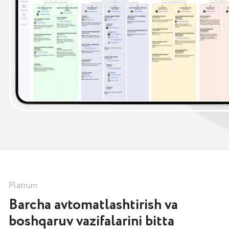
Platrum
Barcha avtomatlashtirish va
boshqaruv vazifalarini bitta
xizmatda hal qiling
Kompaniya tuzilmasi
KPI va ko‘rsatkichlar
Boshqaruv paneli
Bilimlar bazasi
Xodimlarni o‘qitish
Vazifalar
Moliyaviy rejalashtirish va hisob
Onlayn sifat nazorati
Kompaniya mulkini hisobga olish
Parollarni saqlash