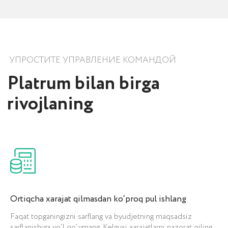
YOUTUBE-KANALI
Videoblog
iCORP
Biznes, uni avtomatlashtirish, savdo
bo‘limlarini yaratish haqida ma’lumot
beramiz. Shuningdek, mijozlarimizning
xizmatlarni amalga oshirish ko‘rsatkichlari
haqidagi fikrlari bilan bo‘lishamiz.
Ortiqcha xarajat qilmasdan ko‘proq pul ishlang
Faqat topganingizni sarflang va byudjetning maqsadsiz
sarflanishiga yo‘l qo‘ymang. Kelgusi xarajatlarni nazorat qiling.