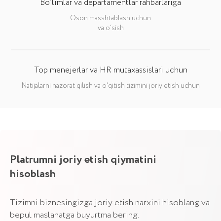
Bo‘limlar va departamentlar rahbarlariga
Oson masshtablash uchun
PLATRUM BILAN O‘NLAB VAZIFALARNI YAKUNLANG
va o‘sish
Xizmatning asosiy
imkoniyatlari
Top menejerlar va HR mutaxassislari uchun
Barcha jarayonlarni bitta tizimda boshqaring
Natijalarni nazorat qilish va o‘qitish tizimini joriy etish uchun
va ularni o‘zaro bog‘lang.
Jarayonlardagi tartibsizlikdan
Natijalarni kaftdagidek nazorat
Vazifalarga e’tib
xalos bo‘ling
qiling
orqali maqsadlar
Избавьтесь от бардака в
процессах