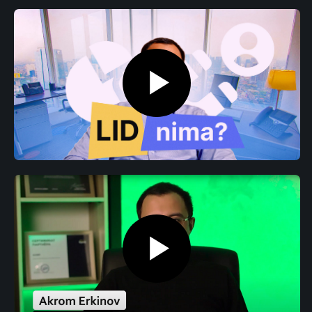
ALOQA UCHUN
Loyixa bo‘yicha
maslaxat
Bepul maslaxat uchun ariza qoldiring yoki bizga
qo‘ng‘iroq qiling. Biz talablaringizni o‘rganib
chiqamiz va kompaniyangiz uchun optimal
yechim taklif qilamiz.
+998 (78) 113-49-99
info@icorp.uz
Manzil
Toshkent shahri, Chust ko'chasi, 1-uy