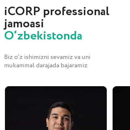
IT PARK rezidenti
XIZMATLAR
Toshkentda amoCRM joriy qilish
O‘zbekistonda amoCRM uchun
hamrohlik
O‘zbekistonda MoySklad joriy qilish
Toshkentda amoCRM vidjetlari
TaskFlow joriy qilish
O‘zbekistonda Bitrix24 joriy qilish
SIPUNI joriy qilish
Roistat joriy qilish
Saytlarni yaratish
Platrum joriy qilish
Flatris joriy qilish