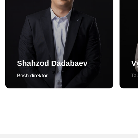
OnlinePBX joriy qilish
Sotuv bo‘limini tashkil qilish
Google reklamalari
SEO targ‘iboti
LITSENZIYALAR
OnlinePBX litsenziyasi
Bitriks24 litsenziyasi
Roistat litsenziyasi
amoCRM litsenziyasi
MoySklad tariflari
SIPUNI litsenziyasi