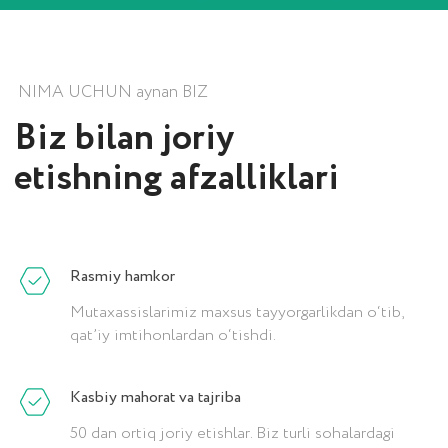
Shahzod Dadabaev
Vyacheslav Tim
Bosh direktor
Ta'sischi va biznes tahlilch
Rasmiy hamkor
Mutaxassislarimiz maxsus tayyorgarlikdan o‘tib,
qat’iy imtihonlardan o‘tishdi.
Kasbiy mahorat va tajriba
50 dan ortiq joriy etishlar. Biz turli sohalardagi
SERTIFIKATLAR