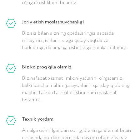
Rasmiy hamkorlar
o‘ziga xosliklarni bilamiz.
sertifikatlari
Joriy etish moslashuvchanligi
Biz amoCRM va MoySkladning
Biz siz bilan sizning qoidalaringiz asosida
O'zbekistondagi birinchi
ishlaymiz, ishlarni sizga qulay vaqtda va
sertifikatlangan sheriklarimiz
hududingizda amalga oshirishga harakat qilamiz.
Biz ko‘proq qila olamiz.
Biz nafaqat xizmat imkoniyatlarini o‘rgatamiz,
balki barcha muhim jarayonlarni qanday qilib eng
maqbul tarzda tashkil etishni ham maslahat
beramiz.
amoCRM
MoySklad
amoCRM hamkorlik sertifikati
MoySklad hamkorlik sertifikati
Texnik yordam
Amalga oshirilgandan so‘ng, biz sizga xizmat bilan
ishlashda yordam berishda davom etamiz va siz