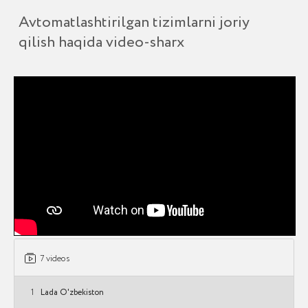
BIZNING LOYIHALAR
Avtomatlashtirish
bo‘yicha misollarimiz
7 videos
1
Lada O'zbekiston