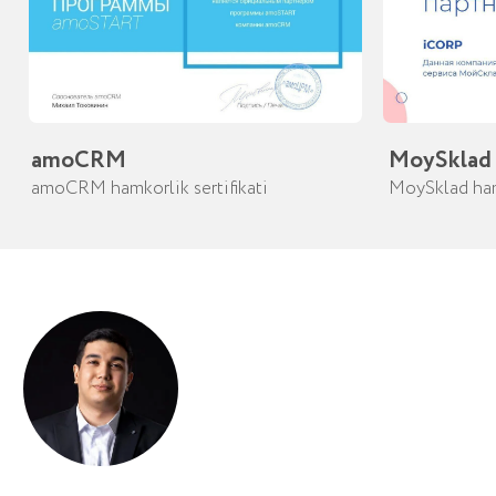
www.icorp.uz
©
iCORP 2024. Barcha xuquqlar ximoyalangan.
Biznesni avtomatlashtirish | O'zbekiston