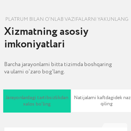
mijozlari
Qurilish va ko‘chmas mulk
Ta’lim va konsalting
Avtomatlashtirilgan tizimlarni joriy
qilish haqida video-sharx