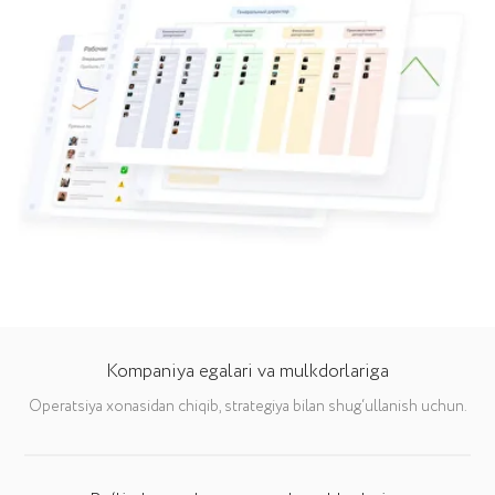
Platrumni joriy etish qiymatini
hisoblash
Tizimni biznesingizga joriy etish narxini hisoblang va
bepul maslahatga buyurtma bering.
NARXNI HISOBLASH
Kompaniya egalari va mulkdorlariga
Operatsiya xonasidan chiqib, strategiya bilan shug‘ullanish uchun.