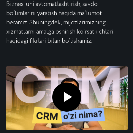
Tez-tez beriladigan
savollarga JAVOBLAR
Biz Toshkent va O‘zbekistonning boshqa
shaharlarida biznesni kompleks
avtomatlashtirish xizmatlarini ko‘rsatamiz.