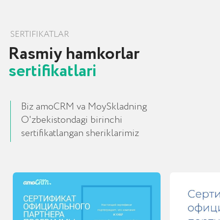
QO'LLANMALAR
Maxfiylik siyosati
Yaratish va joriy qilish keyslari
Mijozlarimiz
Sertifikatlar
Kompaniya haqida
Ko‘rsatmalar
Blog
ALOQA UCHUN
Toshkent shahri, Chust
ko'chasi, 1-uy
+998 (78) 113-49-99
info@icorp.uz
Telegram orqali yozish