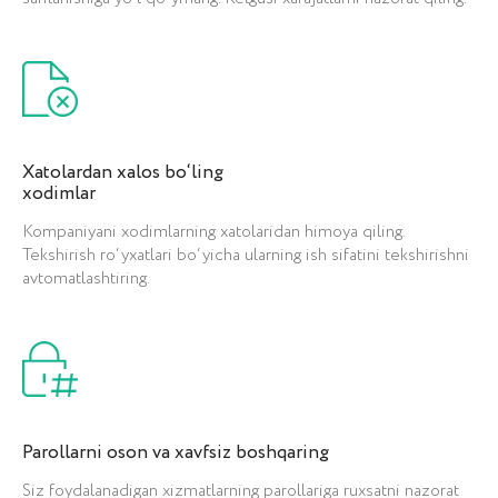
Xatolardan xalos bo‘ling
xodimlar
Kompaniyani xodimlarning xatolaridan himoya qiling.
Tekshirish ro‘yxatlari bo‘yicha ularning ish sifatini tekshirishni
avtomatlashtiring.
Youtube kanalimizda yanaxam
Parollarni oson va xavfsiz boshqaring
qiziqarli va foydali videolar mavjud
Siz foydalanadigan xizmatlarning parollariga ruxsatni nazorat