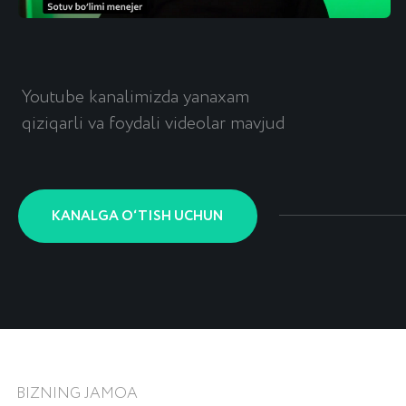
Qayta aloqa uchun
+998
ARIZA QOLDIRISH
Tugmani bosish orqali siz shaxsiy
ma’lumotlaringizni qayta ishlashga rozilik bildirasiz
va
maxfiylik siyosatini
qabul qilasiz.