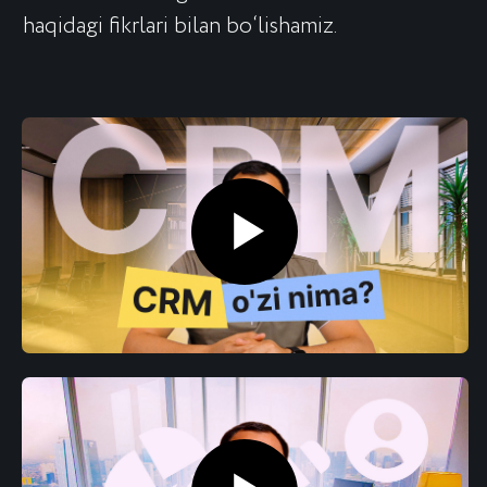
ARIZA QOLDIRISH
Tugmani bosish orqali siz shaxsiy
ma’lumotlaringizni qayta ishlashga rozilik bildirasiz
va
maxfiylik siyosatini
qabul qilasiz.
IT PARK rezidenti
XIZMATLAR