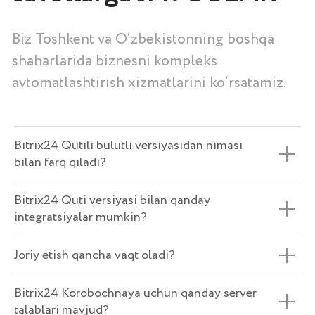
ALOQA UCHUN
Toshkent shahri, Chust
ko'chasi, 1-uy
+998 (78) 113-49-99
Bitrix24 Qutili bulutli versiyasidan nimasi
info@icorp.uz
Telegram orqali yozish
bilan farq qiladi?
Bitrix24 Quti versiyasi bilan qanday
integratsiyalar mumkin?
Joriy etish qancha vaqt oladi?
www.icorp.uz
Bitrix24 Korobochnaya uchun qanday server
©
iCORP 2024. Barcha xuquqlar ximoyalangan.
talablari mavjud?
Biznesni avtomatlashtirish | O'zbekiston