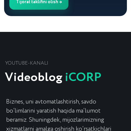
Tijorat taklifini olish →
+998 (78) 113-49-99
info@icorp.uz
Manzil
Toshkent shahri, Chust ko'chasi, 1-uy
Qayta aloqa uchun
+998