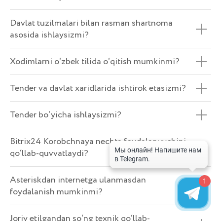
Davlat tuzilmalari bilan rasman shartnoma
asosida ishlaysizmi?
Xodimlarni o‘zbek tilida o‘qitish mumkinmi?
Tender va davlat xaridlarida ishtirok etasizmi?
Tender bo‘yicha ishlaysizmi?
Bitrix24 Korobchnaya nechta foydalanuvchini
qo‘llab-quvvatlaydi?
Asteriskdan internetga ulanmasdan
1
foydalanish mumkinmi?
Joriy etilgandan so‘ng texnik qo‘llab-