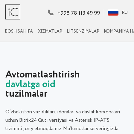
+998 78 113 49 99
RU
RU
BOSH SAHIFA
XIZMATLAR
LITSENZIYALAR
KOMPANIYA HAQIDA
KEYSLARIMIZ
Avtomatlashtirish
davlatga oid
tuzilmalar
O‘zbekiston vazirliklari, idoralari va davlat korxonalari
uchun Bitrix24 Quti versiyasi va Asterisk IP-ATS
tizimini joriy etmoqdamiz. Ma’lumotlar serveringizda
saqlanadi - to‘liq nazorat va xavfsizlik ostida.
380+
8 yil
O‘zbekistonda joriy etish
2016-yildan beri bozorda
Top-15
100%