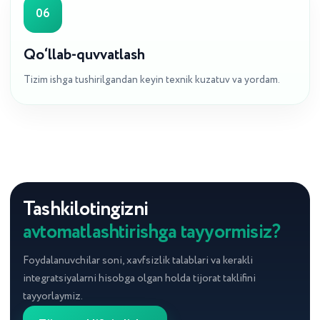
06
Qo‘llab-quvvatlash
Tizim ishga tushirilgandan keyin texnik kuzatuv va yordam.
Tashkilotingizni
ALOQA UCHUN
avtomatlashtirishga tayyormisiz?
Loyixa bo‘yicha
maslaxat
Foydalanuvchilar soni, xavfsizlik talablari va kerakli
Bepul maslaxat uchun ariza qoldiring yoki bizga
integratsiyalarni hisobga olgan holda tijorat taklifini
qo‘ng‘iroq qiling. Biz talablaringizni o‘rganib
tayyorlaymiz.
chiqamiz va kompaniyangiz uchun optimal
yechim taklif qilamiz.