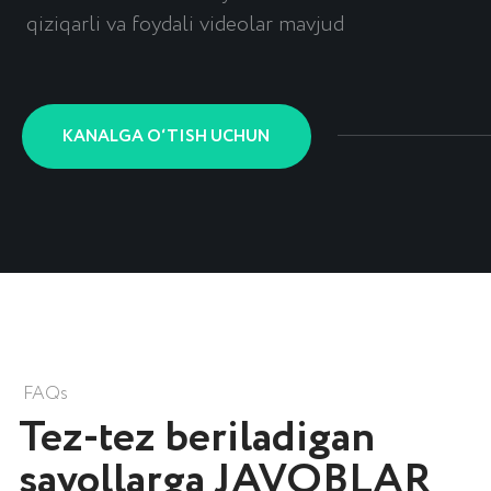
LITSENZIYALAR
OnlinePBX litsenziyasi
Bitriks24 litsenziyasi
Roistat litsenziyasi
amoCRM litsenziyasi
MoySklad tariflari
SIPUNI litsenziyasi
QO'LLANMALAR
Maxfiylik siyosati
Yaratish va joriy qilish keyslari
Mijozlarimiz
Sertifikatlar
Kompaniya haqida
Ko‘rsatmalar
Blog