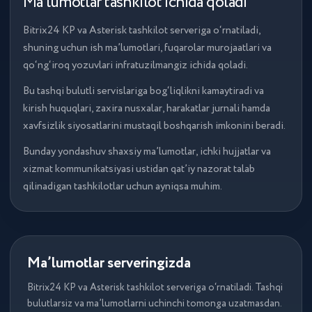
Ma’lumotlar tashkilot ichida qoladi
Bitrix24 KP va Asterisk tashkilot serveriga o‘rnatiladi,
Biznes, uni avtomatlashtirish, savdo
shuning uchun ish ma’lumotlari, fuqarolar murojaatlari va
bo‘limlarini yaratish haqida ma’lumot
qo‘ng‘iroq yozuvlari infratuzilmangiz ichida qoladi.
beramiz. Shuningdek, mijozlarimizning
xizmatlarni amalga oshirish ko‘rsatkichlari
Bu tashqi bulutli servislariga bog‘liqlikni kamaytiradi va
haqidagi fikrlari bilan bo‘lishamiz.
kirish huquqlari, zaxira nusxalar, harakatlar jurnali hamda
xavfsizlik siyosatlarini mustaqil boshqarish imkonini beradi.
Bunday yondashuv shaxsiy ma’lumotlar, ichki hujjatlar va
xizmat kommunikatsiyasi ustidan qat’iy nazorat talab
qilinadigan tashkilotlar uchun ayniqsa muhim.
Ma’lumotlar serveringizda
Bitrix24 KP va Asterisk tashkilot serveriga o‘rnatiladi. Tashqi
bulutlarsiz va ma’lumotlarni uchinchi tomonga uzatmasdan.