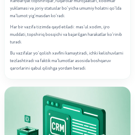
Rahbariyat topshiriqlar, fuqarolar murojaatlari, xodimlar
yuklamasi va joriy statuslar bo‘yicha umumiy holatni qo‘lda
ma’lumot yig‘masdan ko‘radi.
Har bir vazifa tizimda qayd etiladi: mas’ul xodim, ijro
muddati, topshiriq bosqichi va bajarilgan harakatlar ko‘rinib
turadi.
Bu vazifalar yo‘qolish xavfini kamaytiradi, ichki kelishuvlarni
tezlashtiradi va faktik ma’lumotlar asosida boshqaruv
qarorlarini qabul qilishga yordam beradi.