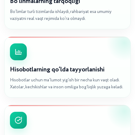
Bo‘linmalarning tarqoqligi
Bo‘limlar turli tizimlarda ishlaydi, rahbariyat esa umumiy
vaziyatni real vaqt rejimida ko‘ra olmaydi.
Hisobotlarning qo‘lda tayyorlanishi
Hisobotlar uchun ma’lumot yig‘ish bir necha kun vaqt oladi.
Xatolar, kechikishlar va inson omiliga bog‘liqlik yuzaga keladi.