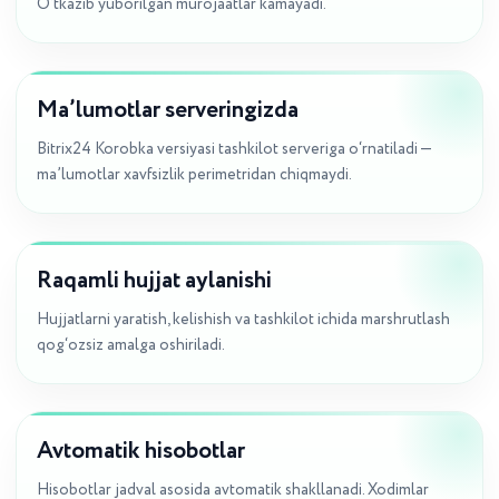
O‘tkazib yuborilgan murojaatlar kamayadi.
Ma’lumotlar serveringizda
Bitrix24 Korobka versiyasi tashkilot serveriga o‘rnatiladi —
ma’lumotlar xavfsizlik perimetridan chiqmaydi.
Raqamli hujjat aylanishi
Hujjatlarni yaratish, kelishish va tashkilot ichida marshrutlash
qog‘ozsiz amalga oshiriladi.
Avtomatik hisobotlar
Hisobotlar jadval asosida avtomatik shakllanadi. Xodimlar