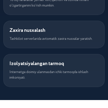
To‘liq harakatlar jurnali: kim, qachon va tizimda nimani
o‘zgartirganini ko‘rish mumkin.
Zaxira nusxalash
FAQs
Tez-tez beriladigan
Tashkilot serverlarida avtomatik zaxira nusxalar yaratish.
savollarga JAVOBLAR
Biz Toshkent va O‘zbekistonning boshqa
shaharlarida biznesni kompleks
Izolyatsiyalangan tarmoq
avtomatlashtirish xizmatlarini ko‘rsatamiz.
Internetga doimiy ulanmasdan ichki tarmoqda ishlash
imkoniyati.