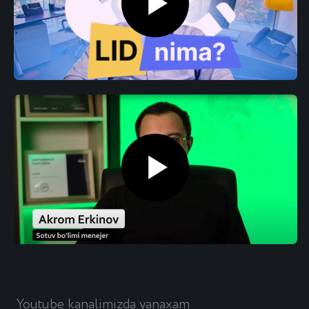
Toshkentda amoCRM joriy qilish
O‘zbekistonda amoCRM uchun
hamrohlik
O‘zbekistonda MoySklad joriy qilish
Toshkentda amoCRM vidjetlari
TaskFlow joriy qilish
O‘zbekistonda Bitrix24 joriy qilish
SIPUNI joriy qilish
Roistat joriy qilish
Saytlarni yaratish
Platrum joriy qilish
Flatris joriy qilish
OnlinePBX joriy qilish
Sotuv bo‘limini tashkil qilish
Google reklamalari
SEO targ‘iboti