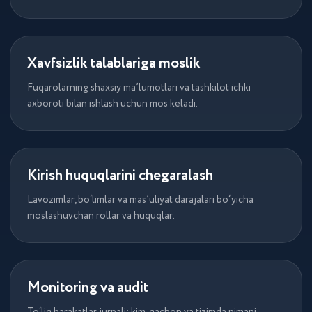
Xavfsizlik talablariga moslik
Fuqarolarning shaxsiy ma’lumotlari va tashkilot ichki
axboroti bilan ishlash uchun mos keladi.
Kirish huquqlarini chegaralash
Lavozimlar, bo‘limlar va mas’uliyat darajalari bo‘yicha
moslashuvchan rollar va huquqlar.
Youtube kanalimizda yanaxam
qiziqarli va foydali videolar mavjud
Monitoring va audit
KANALGA O‘TISH UCHUN