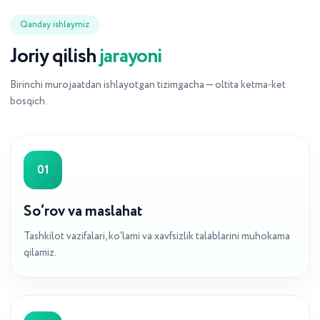
Qanday ishlaymiz
Joriy qilish
jarayoni
Birinchi murojaatdan ishlayotgan tizimgacha — oltita ketma-ket
bosqich.
01
So‘rov va maslahat
Tashkilot vazifalari, ko‘lami va xavfsizlik talablarini muhokama
qilamiz.