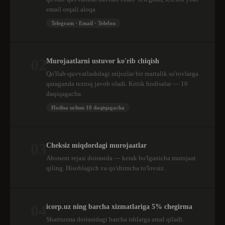
email orqali aloqa.
Telegram · Email · Telefon
02
Murojaatlarni ustuvor ko'rib chiqish
Qo'llab-quvvatlashdagi mijozlar bir martalik so'rovlarga
qaraganda tezroq javob oladi. Kritik hodisalar — 10
daqiqagacha.
Hodisa uchun 10 daqiqagacha
03
Cheksiz miqdordagi murojaatlar
Abonent rejasi doirasida — kerak bo'lganicha murojaat
qiling. Hisoblagich va qo'shimcha to'lovsiz.
04
icorp.uz ning barcha xizmatlariga 5% chegirma
Shartnoma doirasidagi barcha ishlarga amal qiladi.