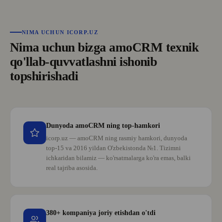
bo‘limlarini yaratish haqida ma’lumot
beramiz. Shuningdek, mijozlarimizning
xizmatlarni amalga oshirish ko‘rsatkichlari
NIMA UCHUN ICORP.UZ
haqidagi fikrlari bilan bo‘lishamiz.
Nima uchun bizga amoCRM texnik
qo'llab-quvvatlashni ishonib
topshirishadi
Dunyoda amoCRM ning top-hamkori
icorp.uz — amoCRM ning rasmiy hamkori, dunyoda
top-15 va 2016 yildan O'zbekistonda №1. Tizimni
ichkaridan bilamiz — ko'rsatmalarga ko'ra emas, balki
real tajriba asosida.
380+ kompaniya joriy etishdan o'tdi