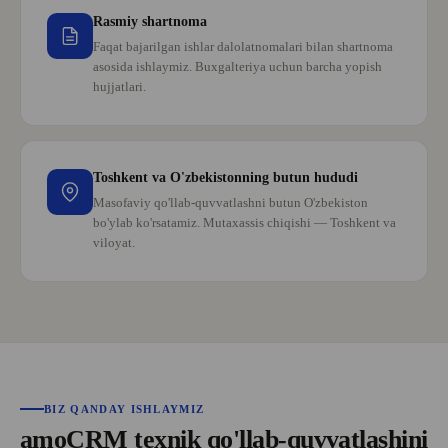
Rasmiy shartnoma
Faqat bajarilgan ishlar dalolatnomalari bilan shartnoma
FAQs
asosida ishlaymiz. Buxgalteriya uchun barcha yopish
Tez-tez beriladigan
hujjatlari.
savollarga JAVOBLAR
Biz Toshkent va O‘zbekistonning boshqa
Toshkent va O'zbekistonning butun hududi
shaharlarida biznesni kompleks
Masofaviy qo'llab-quvvatlashni butun O'zbekiston
avtomatlashtirish xizmatlarini ko‘rsatamiz.
bo'ylab ko'rsatamiz. Mutaxassis chiqishi — Toshkent va
viloyat.
BIZ QANDAY ISHLAYMIZ
amoCRM texnik qo'llab-quvvatlashini