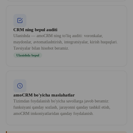
CRM ning bepul auditi
Ulanishda — amoCRM ning to'liq auditi: voronkalar,
maydonlar, avtomatlashtirish, integratsiyalar, kirish huquqlari.
Tavsiyalar bilan hisobot beramiz.
Ulanishda bepul
amoCRM bo'yicha maslahatlar
Tizimdan foydalanish bo'yicha savollarga javob beramiz:
funksiyani qanday sozlash, jarayonni qanday tashkil etish,
amoCRM imkoniyatlaridan qanday foydalanish.