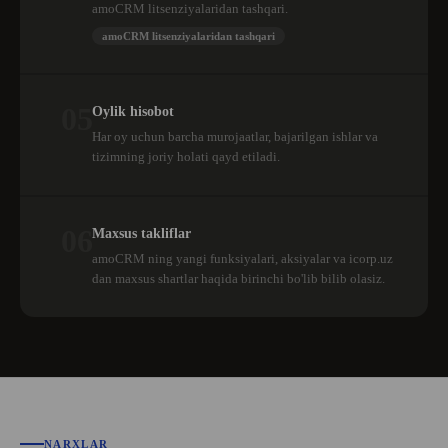
amoCRM litsenziyalaridan tashqari.
amoCRM litsenziyalaridan tashqari
05
Oylik hisobot
Har oy uchun barcha murojaatlar, bajarilgan ishlar va
tizimning joriy holati qayd etiladi.
06
Maxsus takliflar
amoCRM ning yangi funksiyalari, aksiyalar va icorp.uz
dan maxsus shartlar haqida birinchi bo'lib bilib olasiz.
NARXLAR