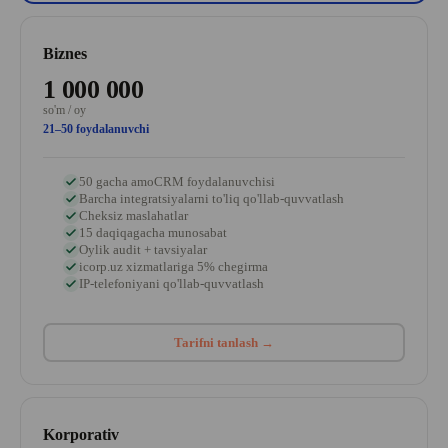
Biznes
1 000 000
so'm / oy
21–50 foydalanuvchi
50 gacha amoCRM foydalanuvchisi
Barcha integratsiyalarni to'liq qo'llab-quvvatlash
Cheksiz maslahatlar
15 daqiqagacha munosabat
Oylik audit + tavsiyalar
icorp.uz xizmatlariga 5% chegirma
IP-telefoniyani qo'llab-quvvatlash
Tarifni tanlash →
Korporativ