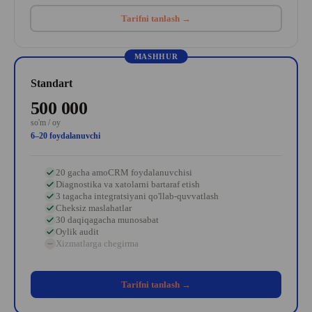
Tarifni tanlash →
MASHHUR
Standart
500 000
so'm / oy
6–20 foydalanuvchi
20 gacha amoCRM foydalanuvchisi
Diagnostika va xatolarni bartaraf etish
3 tagacha integratsiyani qo'llab-quvvatlash
Cheksiz maslahatlar
30 daqiqagacha munosabat
Oylik audit
Xizmatlarga chegirma
Tarifni tanlash →