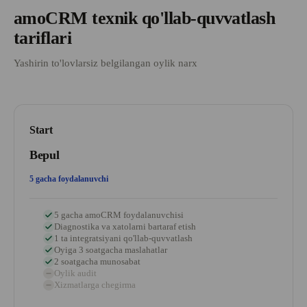
amoCRM texnik qo'llab-quvvatlash
tariflari
Yashirin to'lovlarsiz belgilangan oylik narx
Start
Bepul
5 gacha foydalanuvchi
5 gacha amoCRM foydalanuvchisi
Diagnostika va xatolarni bartaraf etish
1 ta integratsiyani qo'llab-quvvatlash
Oyiga 3 soatgacha maslahatlar
2 soatgacha munosabat
Oylik audit
Xizmatlarga chegirma