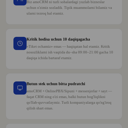
Biz amoCRM ni turli sohalardagi yuzlab bizneslar
uchun o'zimiz sozladik. Tipik muammolarni bilamiz va
ularni tezroq hal etamiz.
Kritik hodisa uchun 10 daqiqagacha
«Tiket ochamiz» emas — haqiqatan hal etamiz. Kritik
nosozliklarni ish vaqtida du–sha 09:00–21:00 gacha 10
daqiqa ichida bartaraf etamiz.
Youtube kanalimizda yanaxam
qiziqarli va foydali videolar mavjud
Butun stek uchun bitta pudratchi
amoCRM + OnlinePBX/Sipuni + messenjerlar + sayt —
faqat CRM ning o'zi emas, balki butun bog'liqlikni
KANALGA O‘TISH UCHUN
qo'llab-quvvatlaymiz. Turli kompaniyalarga qo'ng'iroq
qilish shart emas.