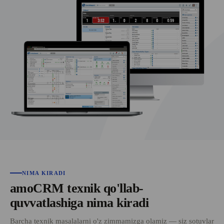
NIMA KIRADI
amoCRM texnik qo'llab-
quvvatlashiga nima kiradi
Barcha texnik masalalarni o'z zimmamizga olamiz — siz sotuvlar