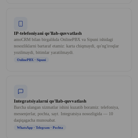
IP-telefoniyani qo'llab-quvvatlash
amoCRM bilan birgalikda OnlinePBX va Sipuni ishidagi
nosozliklarni bartaraf etamiz: karta chiqmaydi, qo'ng'iroqlar
yozilmaydi, bitimlar yaratilmaydi.
OnlinePBX · Sipuni
Integratsiyalarni qo'llab-quvvatlash
Barcha ulangan xizmatlar ishini kuzatib boramiz: telefoniya,
messenjerlar, pochta, sayt. Integratsiya nosozligida — 10
daqiqagacha munosabat.
WhatsApp · Telegram · Pochta