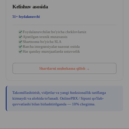
Kelishuv asosida
51+ foydalanuvchi
Foydalanuvchilar bo'yicha cheklovlarsiz
Ajratilgan texnik mutaxassis
Shartnoma bo'yicha SLA
Barcha integratsiyalar nazorat ostida
Har qanday murojaatlarda ustuvorlik
Shartlarni muhokama qilish →
Takomillashtirish, vidjetlar va yangi funksionallik tariflarga
kirmaydi va alohida to'lanadi. OnlinePBX / Sipuni qo'llab-
YOUTUBE-KANALI
quvvatlashi bilan birlashtirilganda — 10% chegirma.
Videoblog
iCORP
Biznes, uni avtomatlashtirish, savdo