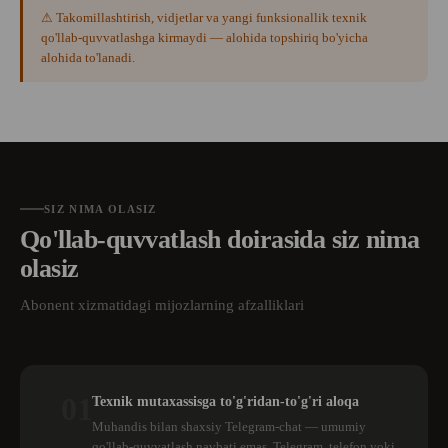
⚠ Takomillashtirish, vidjetlar va yangi funksionallik texnik
qo'llab-quvvatlashga kirmaydi — alohida topshiriq bo'yicha
alohida to'lanadi.
SIZ NIMA OLASIZ
Qo'llab-quvvatlash doirasida siz nima
olasiz
Abonent xizmatidagi mijozlarning afzalliklari
01
Texnik mutaxassisga to'g'ridan-to'g'ri aloqa
Muhandis bilan shaxsiy Telegram-chat — umumiy
qo'llab-quvvatlash navbati emas. Telegram, telefon yoki