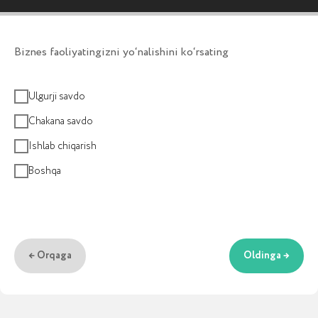
Biznes faoliyatingizni yo‘nalishini ko‘rsating
Ulgurji savdo
Chakana savdo
Ishlab chiqarish
Boshqa
ALOQA UCHUN
Loyixa bo‘yicha
maslaxat
Bepul maslaxat uchun ariza qoldiring yoki bizga
← Orqaga
Oldinga →
qo‘ng‘iroq qiling. Biz talablaringizni o‘rganib
chiqamiz va kompaniyangiz uchun optimal
yechim taklif qilamiz.