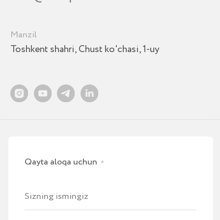
ARIZA QOLDIRISH
Tugmani bosish orqali siz shaxsiy
ma’lumotlaringizni qayta ishlashga rozilik bildirasiz
va
maxfiylik siyosatini
qabul qilasiz.
IT PARK rezidenti
XIZMATLAR
Toshkentda amoCRM joriy qilish