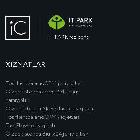
LITSENZIYALAR
OnlinePBX litsenziyasi
Bitriks24 litsenziyasi
Roistat litsenziyasi
amoCRM litsenziyasi
MoySklad tariflari
SIPUNI litsenziyasi
QO'LLANMALAR
Maxfiylik siyosati
Yaratish va joriy qilish keyslari
Mijozlarimiz
Sertifikatlar
Kompaniya haqida
Ko‘rsatmalar
Blog