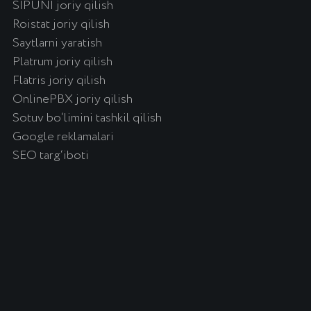
ALOQA UCHUN
Toshkent shahri, Chust
ko'chasi, 1-uy
+998 (78) 113-49-99
info@icorp.uz
Telegram orqali yozish
www.icorp.uz
©
iCORP 2024. Barcha xuquqlar ximoyalangan.
Biznesni avtomatlashtirish | O'zbekiston