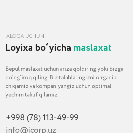
+998 (78) 113-49-99
info@icorp.uz
Manzil
Toshkent shahri, Chust ko'chasi, 1-uy
Qayta aloqa uchun
+998