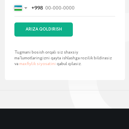
O‘zbekistonda amoCRM uchun
hamrohlik
O‘zbekistonda MoySklad joriy qilish
Toshkentda amoCRM vidjetlari
TaskFlow joriy qilish
O‘zbekistonda Bitrix24 joriy qilish
SIPUNI joriy qilish
Roistat joriy qilish
Saytlarni yaratish
Platrum joriy qilish
Flatris joriy qilish
OnlinePBX joriy qilish
Sotuv bo‘limini tashkil qilish
Google reklamalari
SEO targ‘iboti