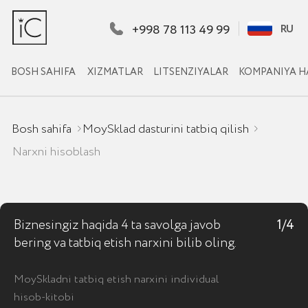
+998 78 113 49 99
RU
RU
BOSH SAHIFA
XIZMATLAR
LITSENZIYALAR
KOMPANIYA HAQIDA
KEYSLARIMIZ
Bosh sahifa
MoySklad dasturini tatbiq qilish
Narxni hisoblash
Biznesingiz haqida 4 ta savolga javob
1/4
bering va tatbiq etish narxini bilib oling.
MoySkladni tatbiq etish narxini individual
hisob-kitobi