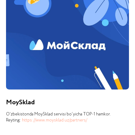
iCORP
nima bilan
shug‘ullanadi
MoySklad
O‘zbekistonda MoySklad servisi bo‘yicha TOP-1 hamkor.
Reyting:
https://www.moysklad.uz/partners/