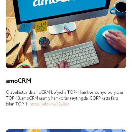
amoCRM
O‘zbekistonda amoCRM bo‘yicha TOP-1 hamkor, dunyo bo‘yicha
TOP-10. amoCRM rasmiy hamkorlar reytingida iCORP katta farq
bilan TOP-1:
https://clck.ru/3SyBss
NIMA UCHUN AYNAN BIZ