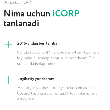
Tugmani bosish orqali siz shaxsiy
ma’lumotlaringizni qayta ishlashga rozilik bildirasiz
va
maxfiylik siyosatini
qabul qilasiz.
2016-yildan beri tajriba
8 yildan ortiq CRM va savdoni avtomatlashtirish
loyihalarini amalga oshirib kelmoqdamiz. Turli
sohalarda ishlaganmiz.
Loyihaviy yondashuv
Har bir joriy etish — oddiy sozlash emas, balki
bosqichlarga ega loyiha: audit, loyihalash, joriy
etish, test.