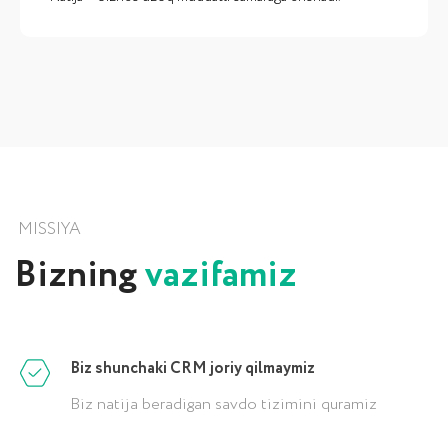
ALOQA UCHUN
Loyixa bo‘yicha
maslaxat
Bepul maslaxat uchun ariza qoldiring yoki bizga
qo‘ng‘iroq qiling. Biz talablaringizni o‘rganib
chiqamiz va kompaniyangiz uchun optimal
Biz shunchaki CRM joriy qilmaymiz
yechim taklif qilamiz.
Biz natija beradigan savdo tizimini quramiz
+998 (78) 113-49-99