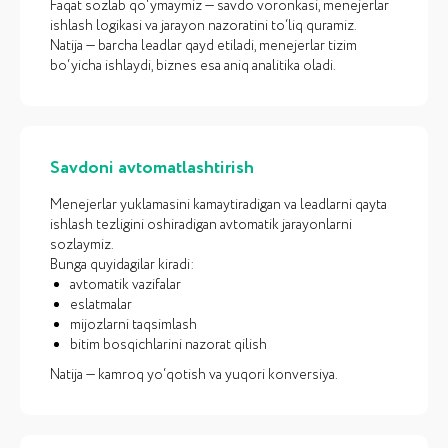
Bizning
vazifamiz
Faqat sozlab qo‘ymaymiz — savdo voronkasi, menejerlar
ishlash logikasi va jarayon nazoratini to‘liq quramiz.
Natija — barcha leadlar qayd etiladi, menejerlar tizim
bo‘yicha ishlaydi, biznes esa aniq analitika oladi.
Savdoni avtomatlashtirish
Menejerlar yuklamasini kamaytiradigan va leadlarni qayta
ishlash tezligini oshiradigan avtomatik jarayonlarni
sozlaymiz.
Bunga quyidagilar kiradi:
avtomatik vazifalar
eslatmalar
mijozlarni taqsimlash
bitim bosqichlarini nazorat qilish
Natija — kamroq yo‘qotish va yuqori konversiya.