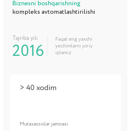
Mutaxassislar jamoasi
> 380 joriy etish
loyihalari
Yuzlab amalga oshirilgan loyihalar
> 1000 mijoz
Doimiy xizmat ko‘rsatilayotgan mijozlar