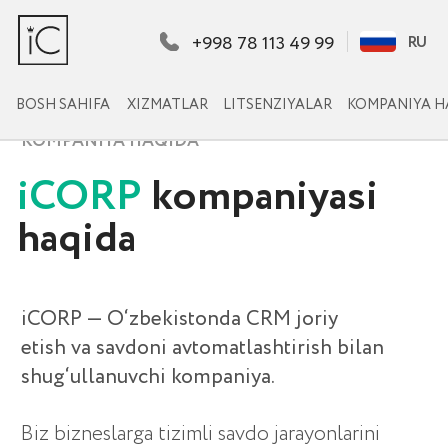
+998 78 113 49 99
RU
RU
BOSH SAHIFA
XIZMATLAR
LITSENZIYALAR
KOMPANIYA HAQIDA
KEYSLARIMIZ
KOMPANIYA HAQIDA
iCORP
kompaniyasi
haqida
iCORP — O‘zbekistonda CRM joriy
etish va savdoni avtomatlashtirish bilan
shug‘ullanuvchi kompaniya.
Biz bizneslarga tizimli savdo jarayonlarini
yo‘lga qo‘yishda, menejerlarni nazorat
qilishda va daromadni oshirishda yordam
beramiz.