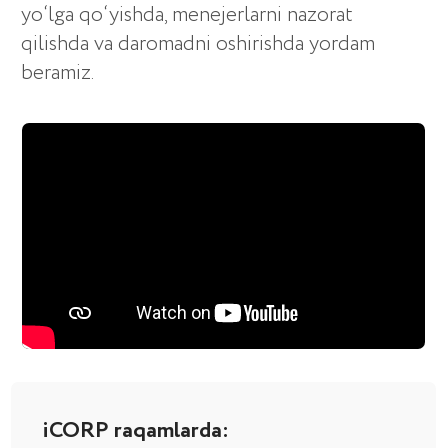
iCORP raqamlarda:
Biznesni boshqarishning
kompleks avtomatlashtirilishi
Tajriba yili
Faqat eng yaxshi
2016
yechimlarni joriy
qilamiz
> 40 xodim