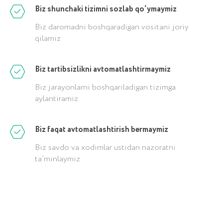
info@icorp.uz
Biz shunchaki tizimni sozlab qo‘ymaymiz
Biz daromadni boshqaradigan vositani joriy
Manzil
qilamiz
Toshkent shahri, Chust ko'chasi, 1-uy
Biz tartibsizlikni avtomatlashtirmaymiz
Biz jarayonlarni boshqariladigan tizimga
aylantiramiz
Biz faqat avtomatlashtirish bermaymiz
Qayta aloqa uchun
Biz savdo va xodimlar ustidan nazoratni
ta’minlaymiz
+998
ARIZA QOLDIRISH