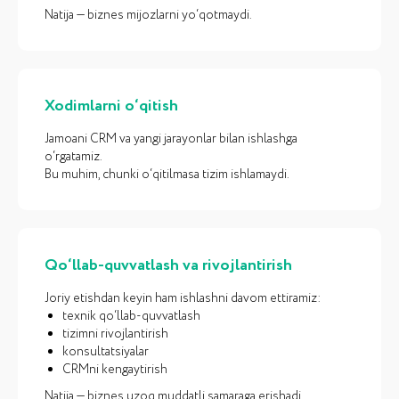
Natija — biznes mijozlarni yo‘qotmaydi.
Xodimlarni o‘qitish
Jamoani CRM va yangi jarayonlar bilan ishlashga
FAQs
o‘rgatamiz.
Ko‘p beriladigan
Bu muhim, chunki o‘qitilmasa tizim ishlamaydi.
savollarga
javoblar
iCORP — O‘zbekistonda CRM joriy etish va
savdoni avtomatlashtirish bilan
Qo‘llab-quvvatlash va rivojlantirish
shug‘ullanuvchi kompaniya.
Joriy etishdan keyin ham ishlashni davom ettiramiz:
texnik qo‘llab-quvvatlash
tizimni rivojlantirish
konsultatsiyalar
CRMni kengaytirish
Natija — biznes uzoq muddatli samaraga erishadi.