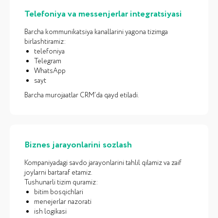
AFZALLIKLAR
Telefoniya va messenjerlar integratsiyasi
Nima uchun
iCORP
tanlanadi
Barcha kommunikatsiya kanallarini yagona tizimga
birlashtiramiz:
telefoniya
Telegram
WhatsApp
sayt
Barcha murojaatlar CRM’da qayd etiladi.
Biznes jarayonlarini sozlash
Kompaniyadagi savdo jarayonlarini tahlil qilamiz va zaif
joylarni bartaraf etamiz.
Tushunarli tizim quramiz:
bitim bosqichlari
menejerlar nazorati
ish logikasi