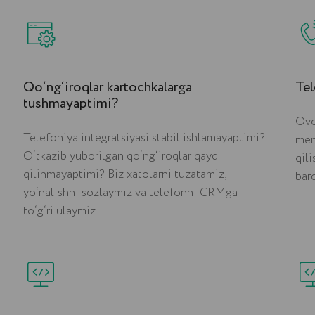
Qo‘ng‘iroqlar kartochkalarga
Tel
tushmayaptimi?
Ovo
Telefoniya integratsiyasi stabil ishlamayaptimi?
men
O‘tkazib yuborilgan qo‘ng‘iroqlar qayd
qil
qilinmayaptimi? Biz xatolarni tuzatamiz,
bar
yo‘nalishni sozlaymiz va telefonni CRMga
to‘g‘ri ulaymiz.