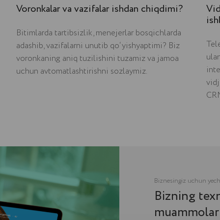
Voronkalar va vazifalar ishdan chiqdimi?
Vid
ish
Bitimlarda tartibsizlik, menejerlar bosqichlarda
Tel
adashib, vazifalarni unutib qo‘yishyaptimi? Biz
ulan
voronkaning aniq tuzilishini tuzamiz va jamoa
inte
uchun avtomatlashtirishni sozlaymiz.
vidj
Biznesingiz uchun yechim
CRM
Bizning texnik qo‘lla
muammolarni hal qila
Hozirgi tizim auditi (amoCRM, B
Asosiy xatolarni tuzatish
Ish bo‘yicha tavsiyalar
Kichik qo‘shimchalar (2-3 soat 
Takomillashtirish tavsiyalari