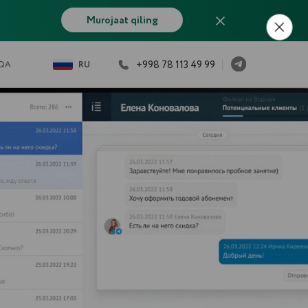
Murojaat qiling
+998 78 113 49 99
RU