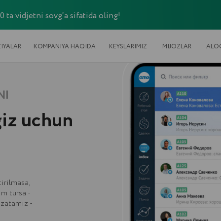
a vidjetni sovg‘a sifatida oling!
KOMPANIYA HAQIDA
KEYSLARIMIZ
MIJOZLAR
ALOQA
 uchun
,
 -
 -