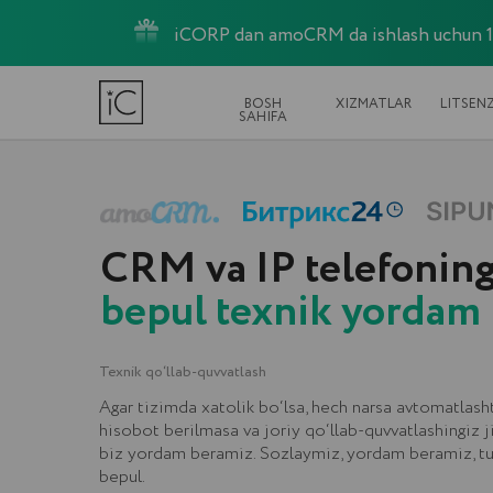
iCORP dan amoCRM da ishlash uchun 10 t
BOSH
XIZMATLAR
LITSENZIYALAR
SAHIFA
CRM va IP telefoningiz
bepul texnik yordam
Texnik qo‘llab-quvvatlash
Agar tizimda xatolik bo‘lsa, hech narsa avtomatlashtirilmasa
hisobot berilmasa va joriy qo‘llab-quvvatlashingiz jim tursa
biz yordam beramiz. Sozlaymiz, yordam beramiz, tuzatamiz
bepul.
BEPUL OLISH