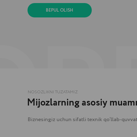
NOSOZLIKNI TUZATAMIZ
Mijozlarning asosiy muammola
Biznesingiz uchun sifatli texnik qo‘llab-quvvatlash