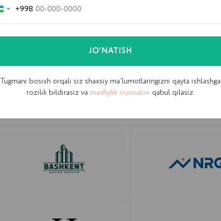
+998
JO'NATISH
Tugmani bosish orqali siz shaxsiy ma’lumotlaringizni qayta ishlashga
rozilik bildirasiz va
maxfiylik siyosatini
qabul qilasiz.