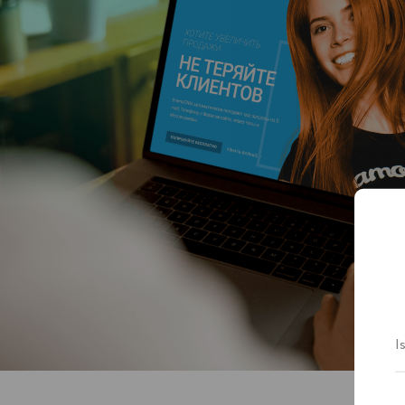
MIJOZLARIMIZ
Bizga
ishonishadi
CRM tizimi joriy qilish va avtomatlashtirishni yaratis
bo‘yicha iCORP kompaniyasining mijozlari