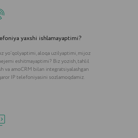
efoniya yaxshi ishlamayaptimi?
z yo‘qolyaptimi, aloqa uzilyaptimi, mijoz
ejerni eshitmayaptimi? Biz yozish, tahlil
ish va amoCRM bilan integratsiyalashgan
qaror IP telefoniyasini sozlamoqdamiz.