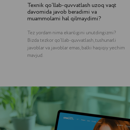
Texnik qo‘llab-quvvatlash uzoq vaqt
davomida javob beradimi va
muammolarni hal qilmaydimi?
Tez yordam nima ekanligini unutdingizmi?
Bizda tezkor qo‘llab-quvvatlash, tushunarli
javoblar va javoblar emas, balki haqiqiy yechim
mavjud.