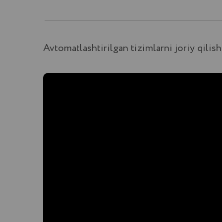
iCORP HAQIDA NIMALAR DEYISHADI
Mijozlar
fikri