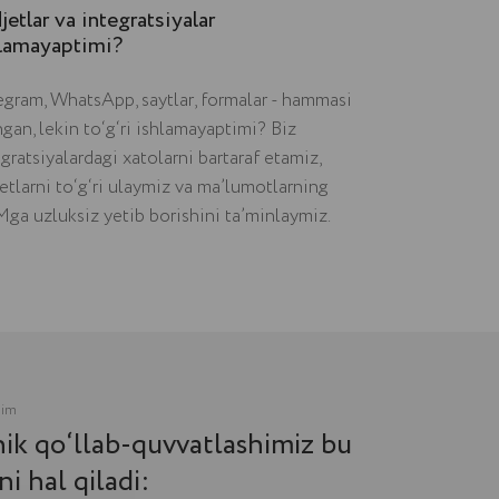
jetlar va integratsiyalar
lamayaptimi?
egram, WhatsApp, saytlar, formalar - hammasi
gan, lekin to‘g‘ri ishlamayaptimi? Biz
gratsiyalardagi xatolarni bartaraf etamiz,
etlarni to‘g‘ri ulaymiz va ma’lumotlarning
ga uzluksiz yetib borishini ta’minlaymiz.
b-quvvatlashimiz bu
di:
itrix24, telefoniya)
ichida)