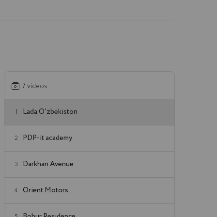
7 videos
Lada O'zbekiston
1
PDP-it academy
2
Darkhan Avenue
3
Orient Motors
4
Bobur Residence
5