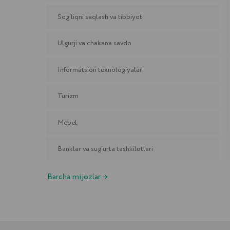
Barcha mijozlar →
Avtomatlashtirilgan tizimlarni joriy qilish haqi