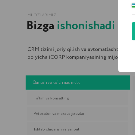
Qurilish va ko‘chmas mulk
Ta’lim va konsalting
Avtosalon va maxsus jixozlar
Ishlab chiqarish va sanoat
Sog‘liqni saqlash va tibbiyot
Ulgurji va chakana savdo
Informatsion texnologiyalar
Turizm
Mebel
Banklar va sug‘urta tashkilotlari