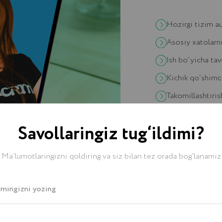
Nosozliklarni tuzatish
TEXNIK YORDAMGA BUYURTMA BE
Savollaringiz tug‘ildimi?
Ma’lumotlaringizni qoldiring va siz bilan tez orada bog‘lanamiz
h